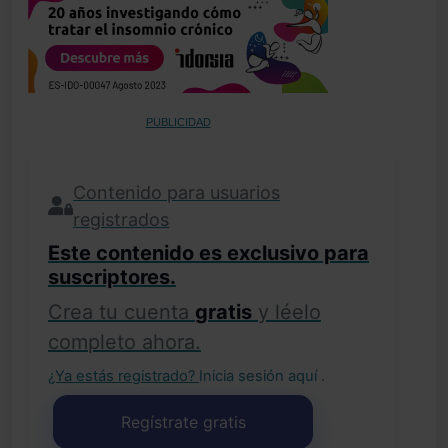
PUBLICIDAD
Contenido para usuarios
registrados
Este contenido es exclusivo para
suscriptores.
Crea tu cuenta
gratis
y léelo
completo ahora.
¿Ya estás registrado?
Inicia sesión aquí
.
Regístrate gratis