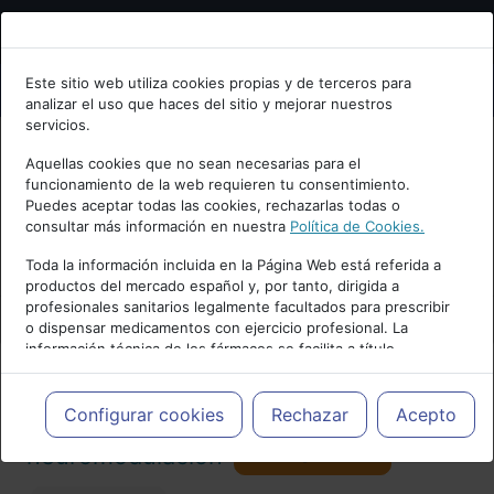
Bienvenid@ a psiquiatria.com
Este sitio web utiliza cookies propias y de terceros para
analizar el uso que haces del sitio y mejorar nuestros
Escribe tu Email
servicios.
Aquellas cookies que no sean necesarias para el
funcionamiento de la web requieren tu consentimiento.
Accede o regístrate con tu email.
Puedes aceptar todas las cookies, rechazarlas todas o
consultar más información en nuestra
Política de Cookies.
PUBLICIDAD
Toda la información incluida en la Página Web está referida a
productos del mercado español y, por tanto, dirigida a
Cancelar
profesionales sanitarios legalmente facultados para prescribir
o dispensar medicamentos con ejercicio profesional. La
información técnica de los fármacos se facilita a título
meramente informativo, siendo responsabilidad de los
profesionales facultados prescribir medicamentos y decidir, en
Actualidad y Artículos
|
Tratamientos y
cada caso concreto, el tratamiento más adecuado a las
Configurar cookies
Rechazar
Acepto
necesidades del paciente.
Seguir
neuromodulación
32