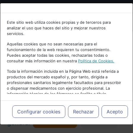
Bienvenid@ a psiquiatria.com
Este sitio web utiliza cookies propias y de terceros para
analizar el uso que haces del sitio y mejorar nuestros
Escribe tu Email
servicios.
Aquellas cookies que no sean necesarias para el
funcionamiento de la web requieren tu consentimiento.
Accede o regístrate con tu email.
Puedes aceptar todas las cookies, rechazarlas todas o
consultar más información en nuestra
Política de Cookies.
PUBLICIDAD
Toda la información incluida en la Página Web está referida a
productos del mercado español y, por tanto, dirigida a
Cancelar
profesionales sanitarios legalmente facultados para prescribir
o dispensar medicamentos con ejercicio profesional. La
información técnica de los fármacos se facilita a título
meramente informativo, siendo responsabilidad de los
profesionales facultados prescribir medicamentos y decidir, en
Actualidad y Artículos
|
Psiquiatría
cada caso concreto, el tratamiento más adecuado a las
Configurar cookies
Rechazar
Acepto
necesidades del paciente.
Seguir
general
Favorito
173