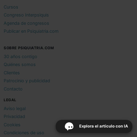
Cursos
Congreso Interpsiquis
Agenda de congresos
Publicar en Psiquiatria.com
SOBRE PSIQUIATRIA.COM
30 años contigo
Quiénes somos
Clientes
Patrocinio y publicidad
Contacto
LEGAL
Aviso legal
Privacidad
Cookies
Explora el artículo con IA
Condiciones de uso