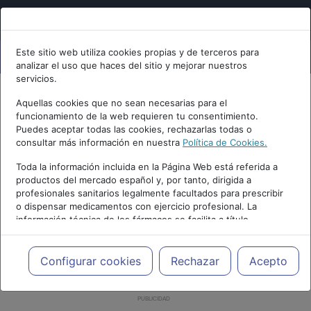
Este sitio web utiliza cookies propias y de terceros para
analizar el uso que haces del sitio y mejorar nuestros
servicios.
Aquellas cookies que no sean necesarias para el
funcionamiento de la web requieren tu consentimiento.
Puedes aceptar todas las cookies, rechazarlas todas o
consultar más información en nuestra
Política de Cookies.
Toda la información incluida en la Página Web está referida a
productos del mercado español y, por tanto, dirigida a
profesionales sanitarios legalmente facultados para prescribir
o dispensar medicamentos con ejercicio profesional. La
información técnica de los fármacos se facilita a título
meramente informativo, siendo responsabilidad de los
profesionales facultados prescribir medicamentos y decidir, en
cada caso concreto, el tratamiento más adecuado a las
Configurar cookies
Rechazar
Acepto
necesidades del paciente.
PUBLICIDAD