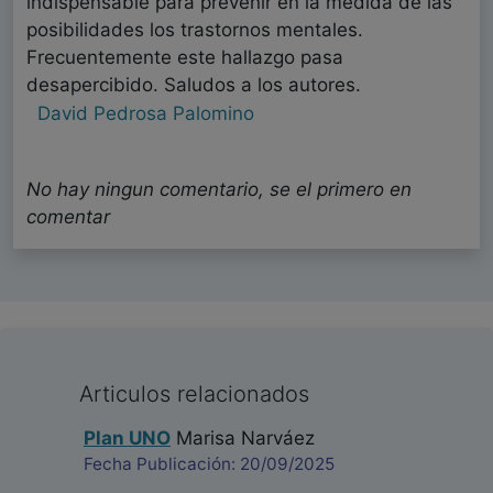
indispensable para prevenir en la medida de las
posibilidades los trastornos mentales.
Frecuentemente este hallazgo pasa
desapercibido. Saludos a los autores.
David Pedrosa Palomino
Psiquiatría - Cuba
Fecha: 24/05/2023
No hay ningun comentario, se el primero en
comentar
Trabajo muy informativo acerca de influencia de
la familia en la etiopatogenia de las
enfermedades mentales, particularmente del
TLP. Gracias.
Antonio Expedito Segovia Martín
Articulos relacionados
Médico - Gibraltar
Fecha: 24/05/2023
Plan UNO
Marisa Narváez
Fecha Publicación: 20/09/2025