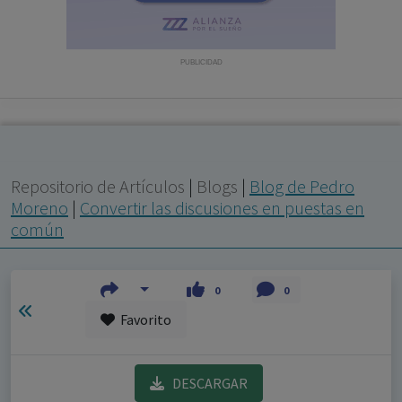
con ejercicio profesional. La información técnica de los
fármacos se facilita a título meramente informativo,
siendo responsabilidad de los profesionales
PUBLICIDAD
facultados prescribir medicamentos y decidir, en cada
caso concreto, el tratamiento más adecuado a las
necesidades del paciente.
Repositorio de Artículos
|
Blogs
|
Blog de Pedro
Moreno
|
Convertir las discusiones en puestas en
común
0
0
Favorito
DESCARGAR