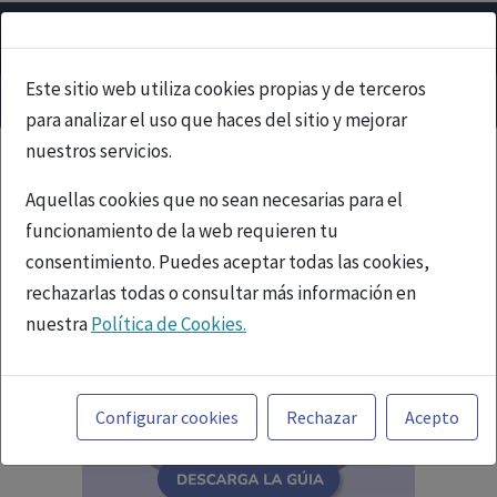
Este sitio web utiliza cookies propias y de terceros
para analizar el uso que haces del sitio y mejorar
nuestros servicios.
Aquellas cookies que no sean necesarias para el
funcionamiento de la web requieren tu
consentimiento. Puedes aceptar todas las cookies,
rechazarlas todas o consultar más información en
nuestra
Política de Cookies.
Toda la información incluida en la Página Web está
referida a productos del mercado español y, por
Configurar cookies
Rechazar
Acepto
tanto, dirigida a profesionales sanitarios legalmente
facultados para prescribir o dispensar medicamentos