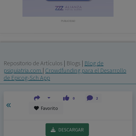
con ejercicio profesional. La información técnica de los
fármacos se facilita a título meramente informativo,
siendo responsabilidad de los profesionales
PUBLICIDAD
facultados prescribir medicamentos y decidir, en cada
caso concreto, el tratamiento más adecuado a las
necesidades del paciente.
Repositorio de Artículos
|
Blogs
|
Blog de
psiquiatria.com
|
Crowdfunding para el Desarrollo
de Epicog-Sch App
0
2
Favorito
DESCARGAR