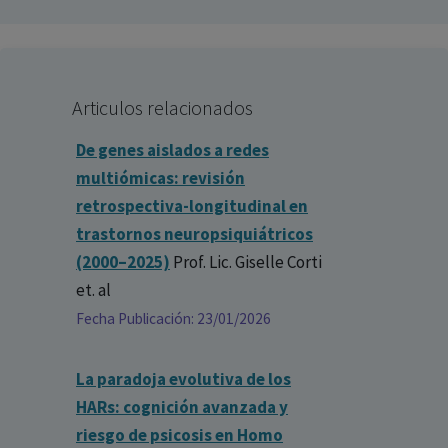
Síliva Zaragoza Domingo
Psicólogo - España
Fecha: 01/05/2019
Articulos relacionados
De genes aislados a redes
multiómicas: revisión
retrospectiva-longitudinal en
trastornos neuropsiquiátricos
(2000–2025)
Prof. Lic. Giselle Corti
et. al
Fecha Publicación: 23/01/2026
La paradoja evolutiva de los
HARs: cognición avanzada y
riesgo de psicosis en Homo