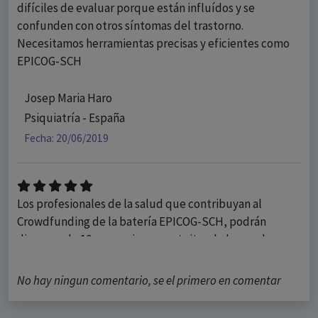
difíciles de evaluar porque están influídos y se
confunden con otros síntomas del trastorno.
Necesitamos herramientas precisas y eficientes como
EPICOG-SCH
Josep Maria Haro
Psiquiatría - España
Fecha: 20/06/2019
Los profesionales de la salud que contribuyan al
Crowdfunding de la batería EPICOG-SCH, podrán
disponer de 10 correcciones gratuitas de la prueba.
Esto les permitirá poder evaluar cognitivamente a 10
pacientes de sus consultas y poder comprobar la
No hay ningun comentario, se el primero en comentar
utilidad de los resultados en su práctica clínica con los
pacientes que tienen en seguimiento.