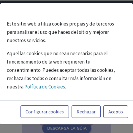
Este sitio web utiliza cookies propias y de terceros
para analizar el uso que haces del sitio y mejorar
nuestros servicios.
Aquellas cookies que no sean necesarias para el
funcionamiento de la web requieren tu
consentimiento. Puedes aceptar todas las cookies,
rechazarlas todas o consultar más información en
nuestra
Política de Cookies.
Toda la información incluida en la Página Web está
referida a productos del mercado español y, por
Configurar cookies
Rechazar
Acepto
tanto, dirigida a profesionales sanitarios legalmente
facultados para prescribir o dispensar medicamentos