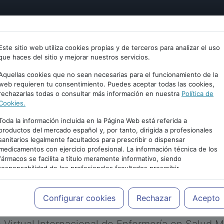
tría
Psicología
Neurociencia
Bienestar
Congreso
Este sitio web utiliza cookies propias y de terceros para analizar el uso
que haces del sitio y mejorar nuestros servicios.
Aquellas cookies que no sean necesarias para el funcionamiento de la
web requieren tu consentimiento. Puedes aceptar todas las cookies,
rechazarlas todas o consultar más información en nuestra
Política de
Cookies.
Toda la información incluida en la Página Web está referida a
productos del mercado español y, por tanto, dirigida a profesionales
sanitarios legalmente facultados para prescribir o dispensar
medicamentos con ejercicio profesional. La información técnica de los
PUBLICIDAD
fármacos se facilita a título meramente informativo, siendo
responsabilidad de los profesionales facultados prescribir
medicamentos y decidir, en cada caso concreto, el tratamiento más
adecuado a las necesidades del paciente.
Configurar cookies
Rechazar
Acepto