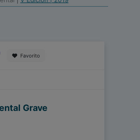
Mental
|
V Edición | 2019
1
Favorito
ental Grave