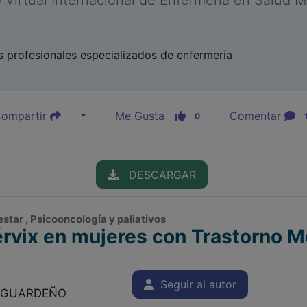
Virtual Internacional de Enfermería en Salud 
 profesionales especializados de enfermería
ompartir
Me Gusta
Comentar
0
DESCARGAR
star , Psicooncología y paliativos
rvix en mujeres con Trastorno M
Seguir al autor
L GUARDEÑO