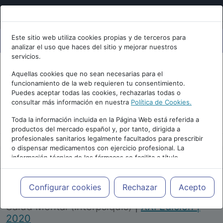
Este sitio web utiliza cookies propias y de terceros para
analizar el uso que haces del sitio y mejorar nuestros
servicios.
Aquellas cookies que no sean necesarias para el
funcionamiento de la web requieren tu consentimiento.
Puedes aceptar todas las cookies, rechazarlas todas o
consultar más información en nuestra
Política de Cookies.
PUBLICIDAD
Toda la información incluida en la Página Web está referida a
productos del mercado español y, por tanto, dirigida a
profesionales sanitarios legalmente facultados para prescribir
o dispensar medicamentos con ejercicio profesional. La
información técnica de los fármacos se facilita a título
meramente informativo, siendo responsabilidad de los
profesionales facultados prescribir medicamentos y decidir, en
Repositorio de Artículos
|
Congreso Virtual
cada caso concreto, el tratamiento más adecuado a las
Configurar cookies
Rechazar
Acepto
Internacional de Psiquiatría, Psicología y
necesidades del paciente.
Salud Mental (Interpsiquis)
|
XXI Edición |
2020