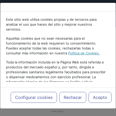
Este sitio web utiliza cookies propias y de terceros para
analizar el uso que haces del sitio y mejorar nuestros
servicios.
Aquellas cookies que no sean necesarias para el
funcionamiento de la web requieren tu consentimiento.
Puedes aceptar todas las cookies, rechazarlas todas o
consultar más información en nuestra
Política de Cookies.
Toda la información incluida en la Página Web está referida a
productos del mercado español y, por tanto, dirigida a
profesionales sanitarios legalmente facultados para prescribir
o dispensar medicamentos con ejercicio profesional. La
información técnica de los fármacos se facilita a título
meramente informativo, siendo responsabilidad de los
profesionales facultados prescribir medicamentos y decidir, en
cada caso concreto, el tratamiento más adecuado a las
Configurar cookies
Rechazar
Acepto
necesidades del paciente.
PUBLICIDAD