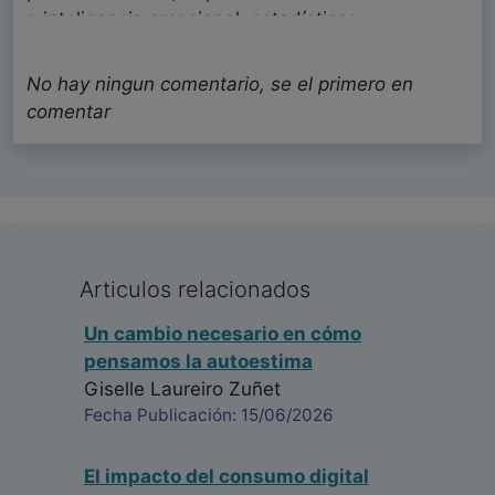
e inteligencia emocional; estadísticos:
distribución de frecuencias, coeficiente de
correlación de Spearman, mediante SPSS.
No hay ningun comentario, se el primero en
Resultados: predominó la edad de 15 años, sexo
comentar
masculino y condiciones económicas favorables.
Se identificaron como patrones de uso del
teléfono móvil el tiempo de uso que excede las 2
o 3 horas diarias. Los videojuegos fue la
aplicación más empleada por los varones y las
redes sociales por las féminas. Predominó la
Articulos relacionados
escasa percepción de uso, los intentos de
disminución de logros fueron mínimos, y
Un cambio necesario en cómo
prevaleció la frecuencia de llamados de atención
pensamos la autoestima
frecuentes. La tolerancia, dificultades con el
Giselle Laureiro Zuñet
control del impulso y el uso, resultaron
Fecha Publicación: 15/06/2026
indicadores de dependencia y se pudo apreciar
la relación entre los patrones de uso de los t
El impacto del consumo digital
Idania Maria Otero Ramos