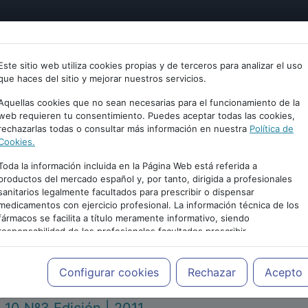
tría
Psicología
Neurociencia
Bienestar
Congreso
Este sitio web utiliza cookies propias y de terceros para analizar el uso
que haces del sitio y mejorar nuestros servicios.
Aquellas cookies que no sean necesarias para el funcionamiento de la
web requieren tu consentimiento. Puedes aceptar todas las cookies,
rechazarlas todas o consultar más información en nuestra
Política de
Cookies.
Toda la información incluida en la Página Web está referida a
productos del mercado español y, por tanto, dirigida a profesionales
sanitarios legalmente facultados para prescribir o dispensar
medicamentos con ejercicio profesional. La información técnica de los
PUBLICIDAD
fármacos se facilita a título meramente informativo, siendo
responsabilidad de los profesionales facultados prescribir
medicamentos y decidir, en cada caso concreto, el tratamiento más
adecuado a las necesidades del paciente.
Configurar cookies
Rechazar
Acepto