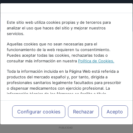
Este sitio web utiliza cookies propias y de terceros para
analizar el uso que haces del sitio y mejorar nuestros
servicios.
Aquellas cookies que no sean necesarias para el
funcionamiento de la web requieren tu consentimiento.
Puedes aceptar todas las cookies, rechazarlas todas o
consultar más información en nuestra
Política de Cookies.
Toda la información incluida en la Página Web está referida a
productos del mercado español y, por tanto, dirigida a
profesionales sanitarios legalmente facultados para prescribir
o dispensar medicamentos con ejercicio profesional. La
información técnica de los fármacos se facilita a título
meramente informativo, siendo responsabilidad de los
profesionales facultados prescribir medicamentos y decidir, en
cada caso concreto, el tratamiento más adecuado a las
Configurar cookies
Rechazar
Acepto
necesidades del paciente.
PUBLICIDAD