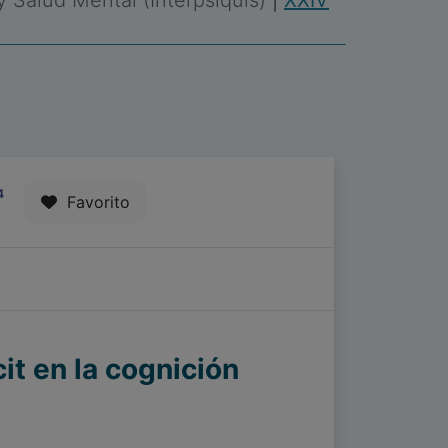
 y Salud Mental (Interpsiquis)
|
XXIV
4
Favorito
cit en la cognición