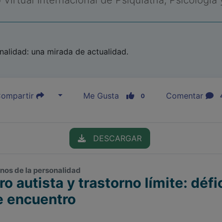
Virtual Internacional de Psiquiatría, Psicología
onalidad: una mirada de actualidad.
ompartir
Me Gusta
Comentar
0
DESCARGAR
rnos de la personalidad
o autista y trastorno límite: défi
e encuentro