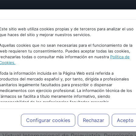
tría
Psicología
Neurociencia
Bienestar
Congreso
Este sitio web utiliza cookies propias y de terceros para analizar el uso
que haces del sitio y mejorar nuestros servicios.
Aquellas cookies que no sean necesarias para el funcionamiento de la
web requieren tu consentimiento. Puedes aceptar todas las cookies,
rechazarlas todas o consultar más información en nuestra
Política de
Cookies.
Toda la información incluida en la Página Web está referida a
productos del mercado español y, por tanto, dirigida a profesionales
sanitarios legalmente facultados para prescribir o dispensar
medicamentos con ejercicio profesional. La información técnica de los
PUBLICIDAD
fármacos se facilita a título meramente informativo, siendo
responsabilidad de los profesionales facultados prescribir
medicamentos y decidir, en cada caso concreto, el tratamiento más
adecuado a las necesidades del paciente.
Configurar cookies
Rechazar
Acepto