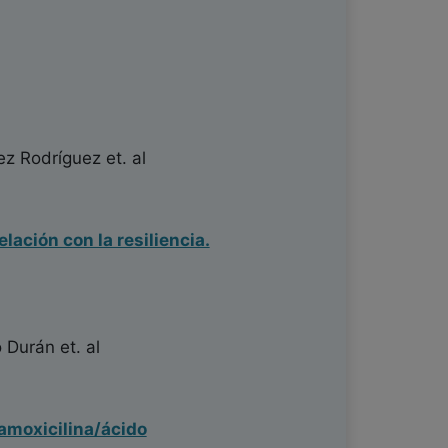
ez Rodríguez
et. al
ación con la resiliencia.
o Durán
et. al
amoxicilina/ácido