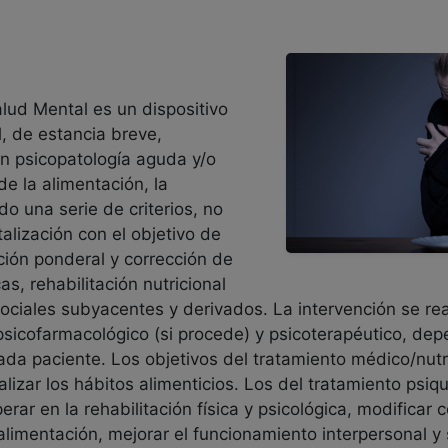
lud Mental es un dispositivo
, de estancia breve,
n psicopatología aguda y/o
de la alimentación, la
o una serie de criterios, no
alización con el objetivo de
ción ponderal y corrección de
s, rehabilitación nutricional
ciales subyacentes y derivados. La intervención se real
 psicofarmacológico (si procede) y psicoterapéutico, de
ada paciente. Los objetivos del tratamiento médico/nutri
izar los hábitos alimenticios. Los del tratamiento psiqu
rar en la rehabilitación física y psicológica, modificar 
limentación, mejorar el funcionamiento interpersonal y s