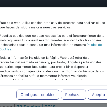
tría
Psicología
Neurociencia
Bienestar
Congreso
Este sitio web utiliza cookies propias y de terceros para analizar el uso
que haces del sitio y mejorar nuestros servicios.
Aquellas cookies que no sean necesarias para el funcionamiento de la
web requieren tu consentimiento. Puedes aceptar todas las cookies,
rechazarlas todas o consultar más información en nuestra
Política de
Cookies.
Toda la información incluida en la Página Web está referida a
productos del mercado español y, por tanto, dirigida a profesionales
sanitarios legalmente facultados para prescribir o dispensar
medicamentos con ejercicio profesional. La información técnica de los
PUBLICIDAD
fármacos se facilita a título meramente informativo, siendo
responsabilidad de los profesionales facultados prescribir
medicamentos y decidir, en cada caso concreto, el tratamiento más
adecuado a las necesidades del paciente.
Configurar cookies
Rechazar
Acepto