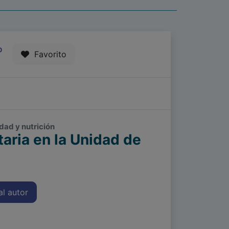
0
Favorito
idad y nutrición
aria en la Unidad de
l autor