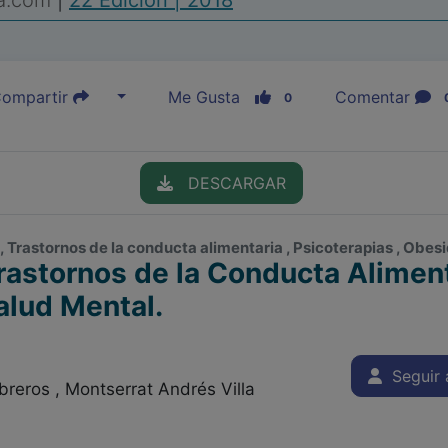
ia.com
|
22 Edición | 2018
ompartir
Me Gusta
Comentar
0
DESCARGAR
, Trastornos de la conducta alimentaria , Psicoterapias , Obes
rastornos de la Conducta Aliment
alud Mental.
Seguir a
reros , Montserrat Andrés Villa