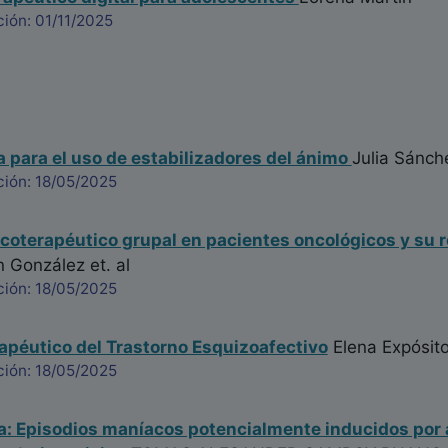
ión: 01/11/2025
a para el uso de estabilizadores del ánimo
Julia Sánch
ción: 18/05/2025
coterapéutico grupal en pacientes oncológicos y su rel
n González
et. al
ción: 18/05/2025
apéutico del Trastorno Esquizoafectivo
Elena Expósit
ción: 18/05/2025
: Episodios maníacos potencialmente inducidos por 