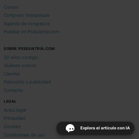
Cursos
Congreso Interpsiquis
Agenda de congresos
Publicar en Psiquiatria.com
SOBRE PSIQUIATRIA.COM
30 años contigo
Quiénes somos
Clientes
Patrocinio y publicidad
Contacto
LEGAL
Aviso legal
Privacidad
Cookies
Explora el artículo con IA
Condiciones de uso