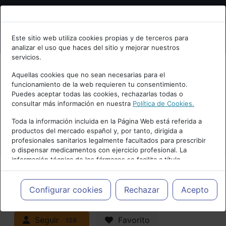
Bienvenid@ a psiquiatria.com
Este sitio web utiliza cookies propias y de terceros para
analizar el uso que haces del sitio y mejorar nuestros
Escribe tu Email
servicios.
Aquellas cookies que no sean necesarias para el
funcionamiento de la web requieren tu consentimiento.
Accede o regístrate con tu email.
Puedes aceptar todas las cookies, rechazarlas todas o
consultar más información en nuestra
Política de Cookies.
PUBLICIDAD
Toda la información incluida en la Página Web está referida a
productos del mercado español y, por tanto, dirigida a
Cancelar
profesionales sanitarios legalmente facultados para prescribir
o dispensar medicamentos con ejercicio profesional. La
información técnica de los fármacos se facilita a título
meramente informativo, siendo responsabilidad de los
profesionales facultados prescribir medicamentos y decidir, en
Actualidad y Artículos
|
Adicciones y
cada caso concreto, el tratamiento más adecuado a las
Configurar cookies
Rechazar
Acepto
necesidades del paciente.
trastornos por consumo
Seguir
Favorito
128