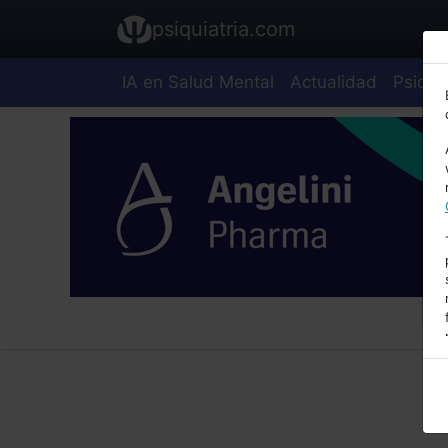
psiquiatria.com
IA en Salud Mental
Actualidad
Psiquia
E
A