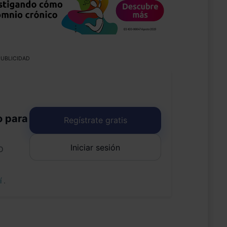
UBLICIDAD
o para
Regístrate gratis
Iniciar sesión
o
uí
.