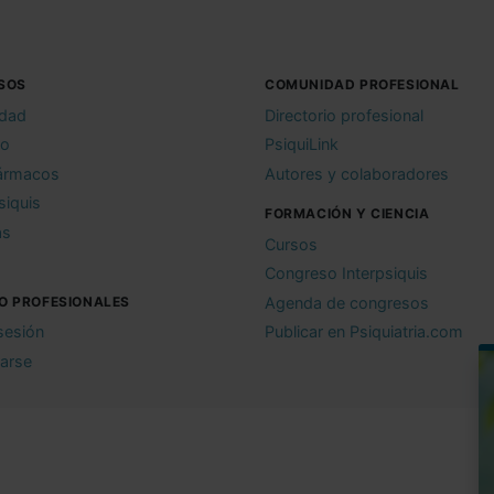
SOS
COMUNIDAD PROFESIONAL
idad
Directorio profesional
io
PsiquiLink
ármacos
Autores y colaboradores
siquis
FORMACIÓN Y CIENCIA
as
Cursos
Congreso Interpsiquis
O PROFESIONALES
Agenda de congresos
 sesión
Publicar en Psiquiatria.com
rarse