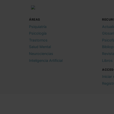
ÁREAS
RECUR
Psiquiatría
Actual
Psicología
Glosar
Trastornos
Psicof
Salud Mental
Bibliop
Neurociencias
Revist
Inteligencia Artificial
Libros
ACCES
Iniciar
Regist