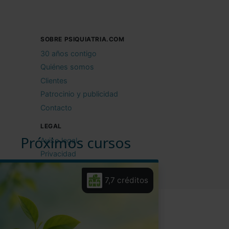
SOBRE PSIQUIATRIA.COM
30 años contigo
Quiénes somos
Clientes
Patrocinio y publicidad
Contacto
LEGAL
Próximos cursos
Aviso legal
Privacidad
Cookies
7,7 créditos
Condiciones de uso