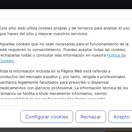
Bienvenid@ a psiquiatria.com
tría
Psicología
Neurociencia
Bienestar
Congreso
Este sitio web utiliza cookies propias y de terceros para analizar el uso
que haces del sitio y mejorar nuestros servicios.
scribe tu Email
Aquellas cookies que no sean necesarias para el funcionamiento de la
web requieren tu consentimiento. Puedes aceptar todas las cookies,
rechazarlas todas o consultar más información en nuestra
Política de
ccede o regístrate con tu email.
Cookies.
Toda la información incluida en la Página Web está referida a
productos del mercado español y, por tanto, dirigida a profesionales
sanitarios legalmente facultados para prescribir o dispensar
Cancelar
medicamentos con ejercicio profesional. La información técnica de los
PUBLICIDAD
fármacos se facilita a título meramente informativo, siendo
responsabilidad de los profesionales facultados prescribir
medicamentos y decidir, en cada caso concreto, el tratamiento más
adecuado a las necesidades del paciente.
Configurar cookies
Rechazar
Acepto