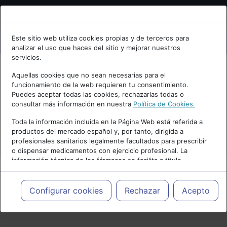
Bienvenid@ a psiquiatria.com
Este sitio web utiliza cookies propias y de terceros para
analizar el uso que haces del sitio y mejorar nuestros
Escribe tu Email
servicios.
Aquellas cookies que no sean necesarias para el
funcionamiento de la web requieren tu consentimiento.
Accede o regístrate con tu email.
Puedes aceptar todas las cookies, rechazarlas todas o
consultar más información en nuestra
Política de Cookies.
Toda la información incluida en la Página Web está referida a
productos del mercado español y, por tanto, dirigida a
Cancelar
profesionales sanitarios legalmente facultados para prescribir
o dispensar medicamentos con ejercicio profesional. La
información técnica de los fármacos se facilita a título
meramente informativo, siendo responsabilidad de los
profesionales facultados prescribir medicamentos y decidir, en
cada caso concreto, el tratamiento más adecuado a las
Configurar cookies
Rechazar
Acepto
PUBLICIDAD
necesidades del paciente.