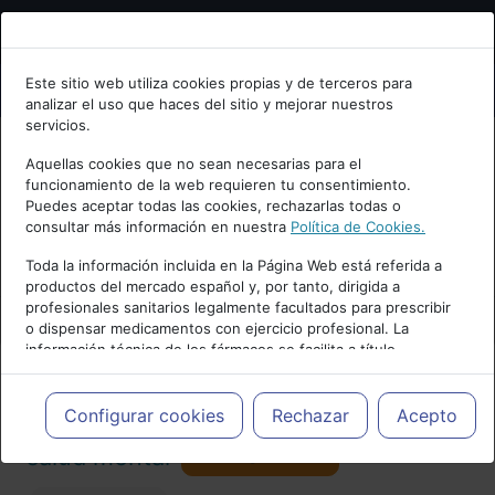
Bienvenid@ a psiquiatria.com
Este sitio web utiliza cookies propias y de terceros para
analizar el uso que haces del sitio y mejorar nuestros
Escribe tu Email
servicios.
Aquellas cookies que no sean necesarias para el
funcionamiento de la web requieren tu consentimiento.
Accede o regístrate con tu email.
Puedes aceptar todas las cookies, rechazarlas todas o
consultar más información en nuestra
Política de Cookies.
PUBLICIDAD
Toda la información incluida en la Página Web está referida a
productos del mercado español y, por tanto, dirigida a
Cancelar
profesionales sanitarios legalmente facultados para prescribir
o dispensar medicamentos con ejercicio profesional. La
información técnica de los fármacos se facilita a título
meramente informativo, siendo responsabilidad de los
profesionales facultados prescribir medicamentos y decidir, en
Actualidad y Artículos
|
Enfermería de
cada caso concreto, el tratamiento más adecuado a las
Configurar cookies
Rechazar
Acepto
necesidades del paciente.
Seguir
salud mental
34