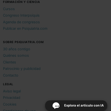
FORMACIÓN Y CIENCIA
Cursos
Congreso Interpsiquis
Agenda de congresos
Publicar en Psiquiatria.com
SOBRE PSIQUIATRIA.COM
30 años contigo
Quiénes somos
Clientes
Patrocinio y publicidad
Contacto
LEGAL
Aviso legal
Privacidad
Cookies
Explora el artículo con IA
Condiciones de uso