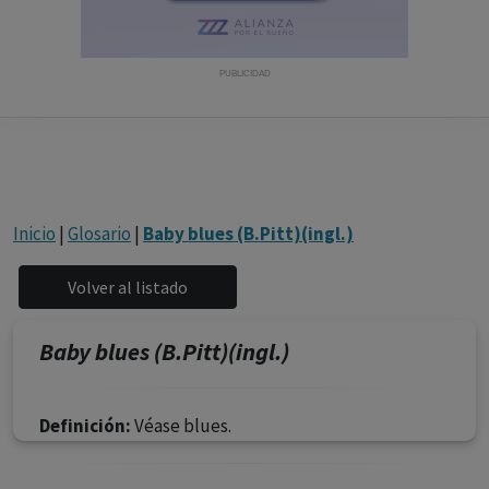
con ejercicio profesional. La información técnica de los
fármacos se facilita a título meramente informativo,
siendo responsabilidad de los profesionales
PUBLICIDAD
facultados prescribir medicamentos y decidir, en cada
caso concreto, el tratamiento más adecuado a las
necesidades del paciente.
Inicio
|
Glosario
|
Baby blues (B.Pitt)(ingl.)
Baby blues (B.Pitt)(ingl.)
Definición:
Véase blues.