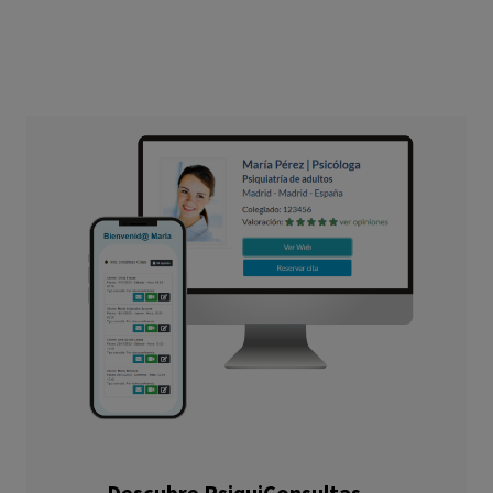
Descubre PsiquiConsultas.