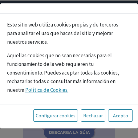
Este sitio web utiliza cookies propias y de terceros
para analizar el uso que haces del sitio y mejorar
nuestros servicios.
Aquellas cookies que no sean necesarias para el
funcionamiento de la web requieren tu
consentimiento. Puedes aceptar todas las cookies,
rechazarlas todas o consultar más información en
nuestra
Política de Cookies.
Toda la información incluida en la Página Web está
referida a productos del mercado español y, por
Configurar cookies
Rechazar
Acepto
tanto, dirigida a profesionales sanitarios legalmente
facultados para prescribir o dispensar medicamentos