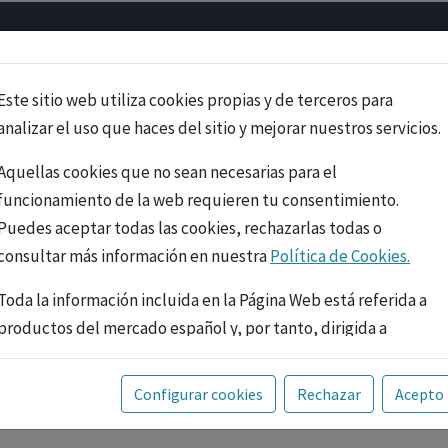
Psicología
Neurociencia
Bienestar
Congreso
Cursos
Este sitio web utiliza cookies propias y de terceros para
analizar el uso que haces del sitio y mejorar nuestros servicios.
Aquellas cookies que no sean necesarias para el
funcionamiento de la web requieren tu consentimiento.
Puedes aceptar todas las cookies, rechazarlas todas o
consultar más información en nuestra
Política de Cookies.
Toda la información incluida en la Página Web está referida a
productos del mercado español y, por tanto, dirigida a
profesionales sanitarios legalmente facultados para
prescribir o dispensar medicamentos con ejercicio
PUBLICIDAD
Configurar cookies
Rechazar
Acepto
profesional. La información técnica de los fármacos se facilita
a título meramente informativo, siendo responsabilidad de