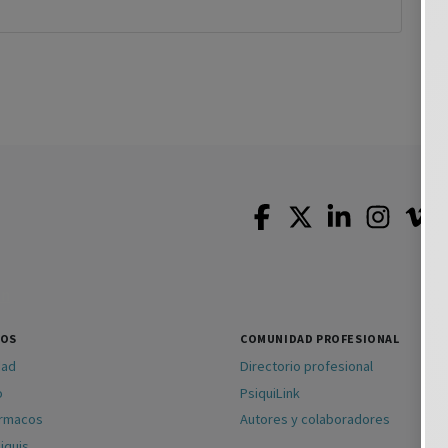
SOS
COMUNIDAD PROFESIONAL
dad
Directorio profesional
o
PsiquiLink
ármacos
Autores y colaboradores
iquis