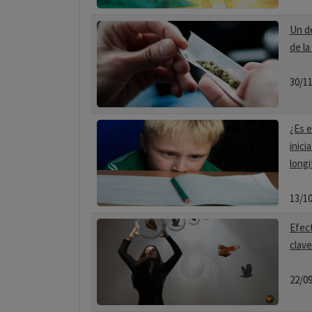
Un d
de l
30/1
¿Es e
inici
longi
13/1
Efect
clave
22/0