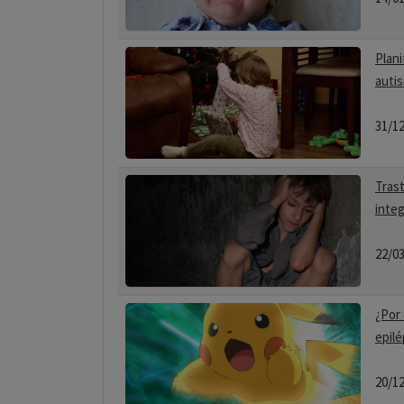
Plani
autis
31/1
Trast
inte
22/0
¿Por 
epilé
20/1