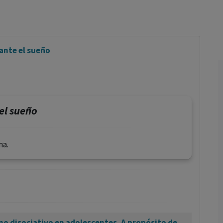
los profesionales facultados prescribir medicamentos y
decidir, en cada caso concreto, el tratamiento más adecuado
a las necesidades del paciente.
ante el sueño
el sueño
na.
no disociativo en adolescentes. A propósito de