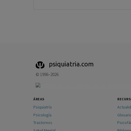
psiquiatria.com
© 1996–2026
ÁREAS
RECUR
Psiquiatría
Actuali
Psicología
Glosari
Trastornos
Psicof
Salud Mental
Bibliops