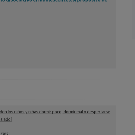
.
en los niños y niñas dormir poco, dormir mal o despertarse
siado?
1/2021