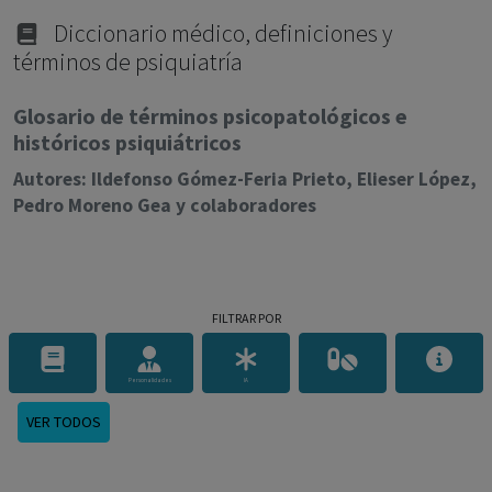
con ejercicio profesional. La información técnica de los
fármacos se facilita a título meramente informativo,
Diccionario médico, definiciones y
términos de psiquiatría
siendo responsabilidad de los profesionales
facultados prescribir medicamentos y decidir, en cada
Glosario de términos psicopatológicos e
caso concreto, el tratamiento más adecuado a las
históricos psiquiátricos
necesidades del paciente.
Autores: Ildefonso Gómez-Feria Prieto, Elieser López,
Pedro Moreno Gea y colaboradores
FILTRAR POR
Personalidades
IA
VER TODOS