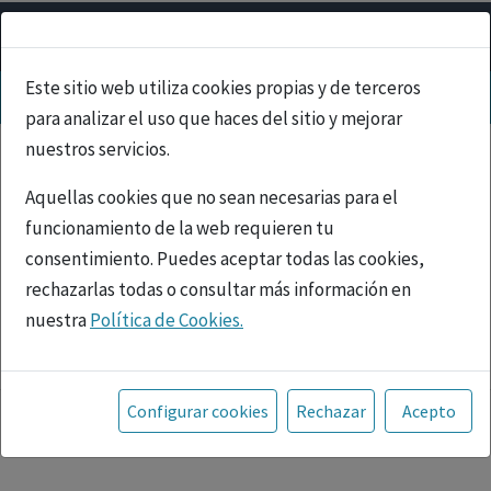
Este sitio web utiliza cookies propias y de terceros
para analizar el uso que haces del sitio y mejorar
nuestros servicios.
Aquellas cookies que no sean necesarias para el
funcionamiento de la web requieren tu
consentimiento. Puedes aceptar todas las cookies,
rechazarlas todas o consultar más información en
nuestra
Política de Cookies.
PUBLICIDAD
Toda la información incluida en la Página Web está
referida a productos del mercado español y, por
Configurar cookies
Rechazar
Acepto
tanto, dirigida a profesionales sanitarios legalmente
facultados para prescribir o dispensar medicamentos