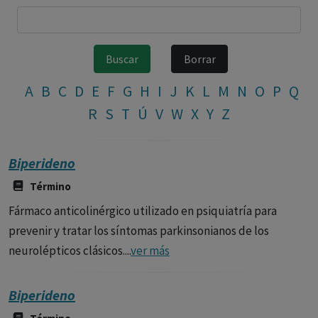
A
B
C
D
E
F
G
H
I
J
K
L
M
N
O
P
Q
R
S
T
Ú
V
W
X
Y
Z
Biperideno
Término
Fármaco anticolinérgico utilizado en psiquiatría para
prevenir y tratar los síntomas parkinsonianos de los
neurolépticos clásicos....
ver más
Biperideno