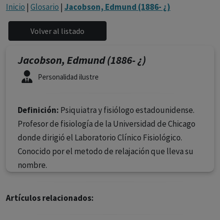
con ejercicio profesional. La información técnica de los
Inicio
|
Glosario
|
Jacobson, Edmund (1886- ¿)
fármacos se facilita a título meramente informativo,
siendo responsabilidad de los profesionales
facultados prescribir medicamentos y decidir, en cada
caso concreto, el tratamiento más adecuado a las
Jacobson, Edmund (1886- ¿)
necesidades del paciente.
Personalidad ilustre
Definición:
Psiquiatra y fisiólogo estadounidense.
Profesor de fisiología de la Universidad de Chicago
donde dirigió el Laboratorio Clínico Fisiológico.
Conocido por el metodo de relajación que lleva su
nombre.
Artículos relacionados: