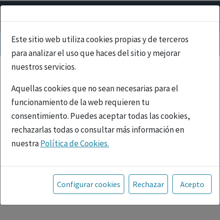
Este sitio web utiliza cookies propias y de terceros
para analizar el uso que haces del sitio y mejorar
nuestros servicios.
Aquellas cookies que no sean necesarias para el
funcionamiento de la web requieren tu
consentimiento. Puedes aceptar todas las cookies,
rechazarlas todas o consultar más información en
nuestra
Política de Cookies.
PUBLICIDAD
Toda la información incluida en la Página Web está
referida a productos del mercado español y, por
Configurar cookies
Rechazar
Acepto
tanto, dirigida a profesionales sanitarios legalmente
facultados para prescribir o dispensar medicamentos