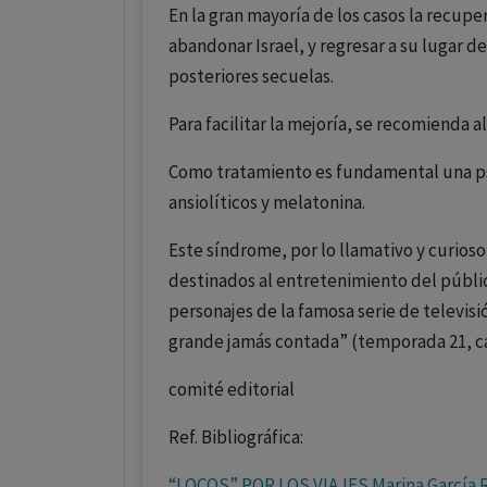
En la gran mayoría de los casos la recupe
abandonar Israel, y regresar a su lugar d
posteriores secuelas.
Para facilitar la mejoría, se recomienda a
Como tratamiento es fundamental una psi
ansiolíticos y melatonina.
Este síndrome, por lo llamativo y curioso,
destinados al entretenimiento del públic
personajes de la famosa serie de televisi
grande jamás contada” (temporada 21, cap
comité editorial
Ref. Bibliográfica:
“LOCOS” POR LOS VIAJES Marina García