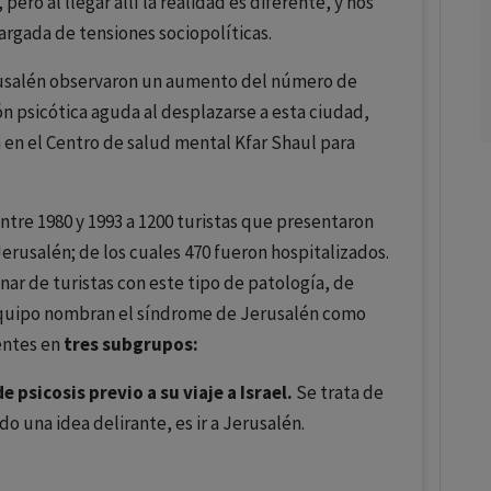
pero al llegar allí la realidad es diferente, y nos
rgada de tensiones sociopolíticas.
erusalén observaron un aumento del número de
n psicótica aguda al desplazarse a esta ciudad,
a en el Centro de salud mental Kfar Shaul para
ntre 1980 y 1993 a 1200 turistas que presentaron
erusalén; de los cuales 470 fueron hospitalizados.
ar de turistas con este tipo de patología, de
u equipo nombran el síndrome de Jerusalén como
ientes en
tres subgrupos:
 psicosis previo a su viaje a Israel.
Se trata de
o una idea delirante, es ir a Jerusalén.