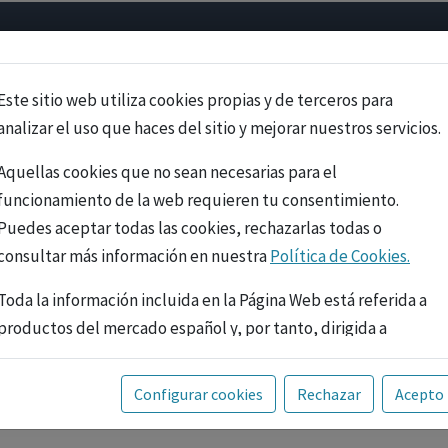
Psicología
Neurociencia
Bienestar
Congreso
Cursos
Este sitio web utiliza cookies propias y de terceros para
analizar el uso que haces del sitio y mejorar nuestros servicios.
Aquellas cookies que no sean necesarias para el
funcionamiento de la web requieren tu consentimiento.
Puedes aceptar todas las cookies, rechazarlas todas o
consultar más información en nuestra
Política de Cookies.
Toda la información incluida en la Página Web está referida a
productos del mercado español y, por tanto, dirigida a
profesionales sanitarios legalmente facultados para
prescribir o dispensar medicamentos con ejercicio
PUBLICIDAD
Configurar cookies
Rechazar
Acepto
profesional. La información técnica de los fármacos se facilita
a título meramente informativo, siendo responsabilidad de