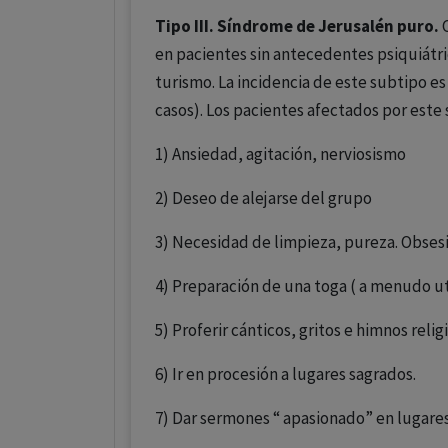
Tipo III. Síndrome de Jerusalén puro.
C
en pacientes sin antecedentes psiquiátri
turismo. La incidencia de este subtipo e
casos). Los pacientes afectados por este 
1) Ansiedad, agitación, nerviosismo
2) Deseo de alejarse del grupo
3) Necesidad de limpieza, pureza. Obse
4) Preparación de una toga ( a menudo ut
5) Proferir cánticos, gritos e himnos relig
6) Ir en procesión a lugares sagrados.
7) Dar sermones “ apasionado” en lugare