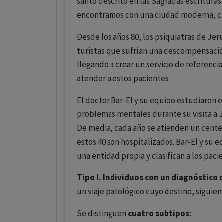
santo descrito en las Sagradas escrituras, 
encontramos con una ciudad moderna, ca
Desde los años 80, los psiquiatras de J
turistas que sufrían una descompensació
llegando a crear un servicio de referenci
atender a estos pacientes.
El doctor Bar-El y su equipo estudiaron e
problemas mentales durante su visita a J
De media, cada año se atienden un centen
estos 40 son hospitalizados. Bar-El y s
una entidad propia y clasifican a los pac
Tipo I. Individuos con un diagnóstico de
un viaje patológico cuyo destino, siguiend
Se distinguen
cuatro subtipos: