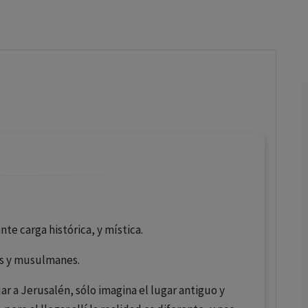
los profesionales facultados prescribir medicamentos y
decidir, en cada caso concreto, el tratamiento más adecuado
a las necesidades del paciente.
te carga histórica, y mística.
nos y musulmanes.
r a Jerusalén, sólo imagina el lugar antiguo y