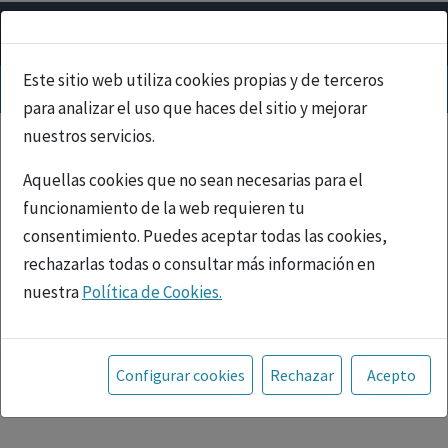
Este sitio web utiliza cookies propias y de terceros
para analizar el uso que haces del sitio y mejorar
nuestros servicios.
Aquellas cookies que no sean necesarias para el
funcionamiento de la web requieren tu
consentimiento. Puedes aceptar todas las cookies,
rechazarlas todas o consultar más información en
nuestra
Política de Cookies.
PUBLICIDAD
Toda la información incluida en la Página Web está
referida a productos del mercado español y, por
Configurar cookies
Rechazar
Acepto
tanto, dirigida a profesionales sanitarios legalmente
facultados para prescribir o dispensar medicamentos