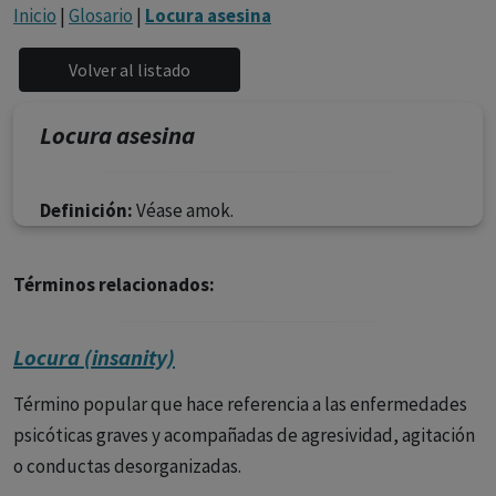
con ejercicio profesional. La información técnica de los
Inicio
|
Glosario
|
Locura asesina
fármacos se facilita a título meramente informativo,
siendo responsabilidad de los profesionales
facultados prescribir medicamentos y decidir, en cada
caso concreto, el tratamiento más adecuado a las
Locura asesina
necesidades del paciente.
Definición:
Véase amok.
Términos relacionados:
Locura (insanity)
Término popular que hace referencia a las enfermedades
psicóticas graves y acompañadas de agresividad, agitación
o conductas desorganizadas.