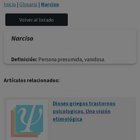
con ejercicio profesional. La información técnica de los
Inicio
|
Glosario
|
Narciso
fármacos se facilita a título meramente informativo,
siendo responsabilidad de los profesionales
facultados prescribir medicamentos y decidir, en cada
caso concreto, el tratamiento más adecuado a las
Narciso
necesidades del paciente.
Definición:
Persona presumida, vanidosa.
Artículos relacionados:
Dioses griegos trastornos
psicologicos. Una visión
etimológica