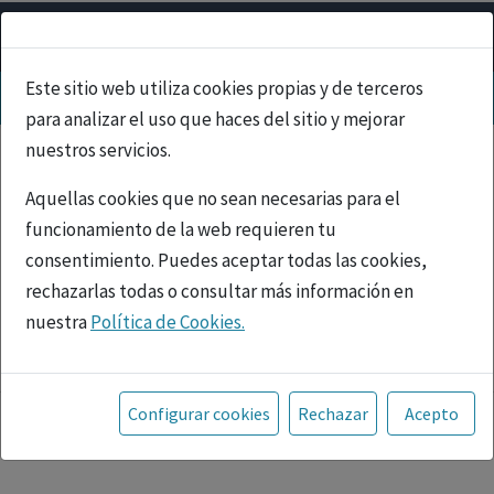
Este sitio web utiliza cookies propias y de terceros
para analizar el uso que haces del sitio y mejorar
nuestros servicios.
Aquellas cookies que no sean necesarias para el
funcionamiento de la web requieren tu
consentimiento. Puedes aceptar todas las cookies,
rechazarlas todas o consultar más información en
nuestra
Política de Cookies.
PUBLICIDAD
Toda la información incluida en la Página Web está
referida a productos del mercado español y, por
Configurar cookies
Rechazar
Acepto
tanto, dirigida a profesionales sanitarios legalmente
facultados para prescribir o dispensar medicamentos