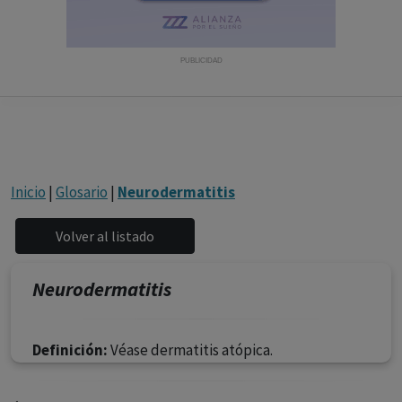
con ejercicio profesional. La información técnica de los
fármacos se facilita a título meramente informativo,
siendo responsabilidad de los profesionales
PUBLICIDAD
facultados prescribir medicamentos y decidir, en cada
caso concreto, el tratamiento más adecuado a las
necesidades del paciente.
Inicio
|
Glosario
|
Neurodermatitis
Neurodermatitis
Definición:
Véase dermatitis atópica.