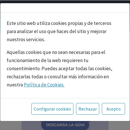
Este sitio web utiliza cookies propias y de terceros
para analizar el uso que haces del sitio y mejorar
nuestros servicios.
Aquellas cookies que no sean necesarias para el
funcionamiento de la web requieren tu
consentimiento. Puedes aceptar todas las cookies,
rechazarlas todas o consultar más información en
nuestra
Política de Cookies.
Toda la información incluida en la Página Web está
referida a productos del mercado español y, por
Configurar cookies
Rechazar
Acepto
tanto, dirigida a profesionales sanitarios legalmente
facultados para prescribir o dispensar medicamentos