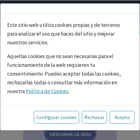
Este sitio web utiliza cookies propias y de terceros
para analizar el uso que haces del sitio y mejorar
nuestros servicios.
Aquellas cookies que no sean necesarias para el
funcionamiento de la web requieren tu
consentimiento. Puedes aceptar todas las cookies,
rechazarlas todas o consultar más información en
nuestra
Política de Cookies.
Toda la información incluida en la Página Web está
referida a productos del mercado español y, por
Configurar cookies
Rechazar
Acepto
tanto, dirigida a profesionales sanitarios legalmente
facultados para prescribir o dispensar medicamentos