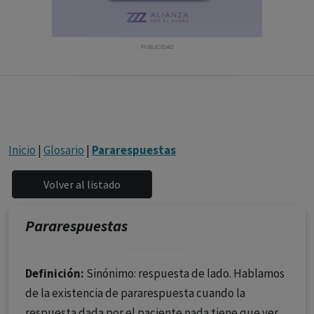
con ejercicio profesional. La información técnica de los
fármacos se facilita a título meramente informativo,
siendo responsabilidad de los profesionales
PUBLICIDAD
facultados prescribir medicamentos y decidir, en cada
caso concreto, el tratamiento más adecuado a las
necesidades del paciente.
Inicio
|
Glosario
|
Pararespuestas
Pararespuestas
Definición:
Sinónimo: respuesta de lado. Hablamos
de la existencia de pararespuesta cuando la
respuesta dada por el paciente nada tiene que ver