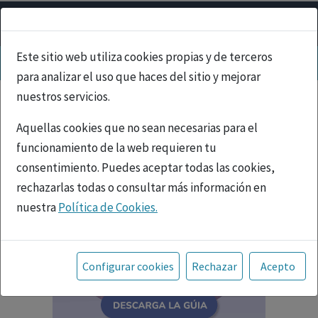
Este sitio web utiliza cookies propias y de terceros
para analizar el uso que haces del sitio y mejorar
nuestros servicios.
Aquellas cookies que no sean necesarias para el
funcionamiento de la web requieren tu
consentimiento. Puedes aceptar todas las cookies,
rechazarlas todas o consultar más información en
nuestra
Política de Cookies.
Toda la información incluida en la Página Web está
referida a productos del mercado español y, por
Configurar cookies
Rechazar
Acepto
tanto, dirigida a profesionales sanitarios legalmente
facultados para prescribir o dispensar medicamentos