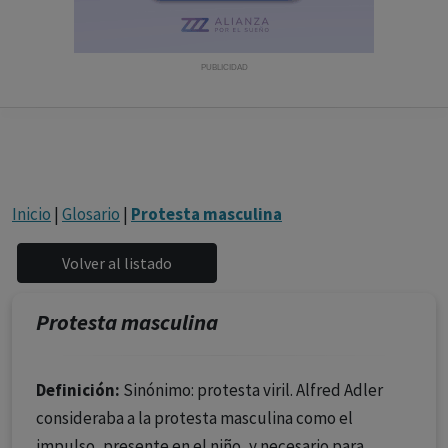
con ejercicio profesional. La información técnica de los
fármacos se facilita a título meramente informativo,
siendo responsabilidad de los profesionales
PUBLICIDAD
facultados prescribir medicamentos y decidir, en cada
caso concreto, el tratamiento más adecuado a las
necesidades del paciente.
Inicio
|
Glosario
|
Protesta masculina
Protesta masculina
Definición:
Sinónimo: protesta viril. Alfred Adler
consideraba a la protesta masculina como el
impulso, presente en el niño, y necesario para