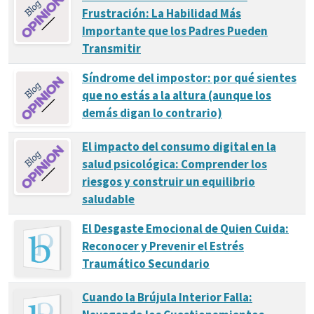
Frustración: La Habilidad Más
Importante que los Padres Pueden
Transmitir
Síndrome del impostor: por qué sientes
que no estás a la altura (aunque los
demás digan lo contrario)
El impacto del consumo digital en la
salud psicológica: Comprender los
riesgos y construir un equilibrio
saludable
El Desgaste Emocional de Quien Cuida:
Reconocer y Prevenir el Estrés
Traumático Secundario
Cuando la Brújula Interior Falla: