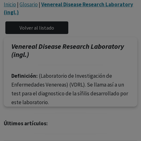
con ejercicio profesional. La información técnica de los
Inicio
|
Glosario
|
Venereal Disease Research Laboratory
fármacos se facilita a título meramente informativo,
(ingl.)
siendo responsabilidad de los profesionales
facultados prescribir medicamentos y decidir, en cada
caso concreto, el tratamiento más adecuado a las
necesidades del paciente.
Venereal Disease Research Laboratory
(ingl.)
Definición:
(Laboratorio de Investigación de
Enfermedades Venereas) (VDRL). Se llama así a un
test para el diagnostico de la sífilis desarrollado por
este laboratorio.
Últimos artículos: