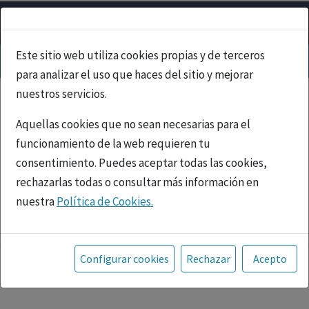
Este sitio web utiliza cookies propias y de terceros
para analizar el uso que haces del sitio y mejorar
nuestros servicios.
Aquellas cookies que no sean necesarias para el
funcionamiento de la web requieren tu
consentimiento. Puedes aceptar todas las cookies,
rechazarlas todas o consultar más información en
nuestra
Política de Cookies.
PUBLICIDAD
Toda la información incluida en la Página Web está
referida a productos del mercado español y, por
Configurar cookies
Rechazar
Acepto
tanto, dirigida a profesionales sanitarios legalmente
facultados para prescribir o dispensar medicamentos