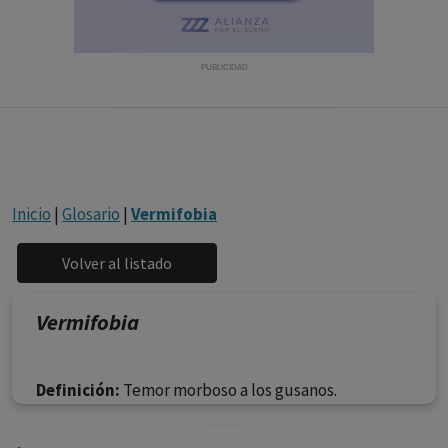
con ejercicio profesional. La información técnica de los
fármacos se facilita a título meramente informativo,
siendo responsabilidad de los profesionales
PUBLICIDAD
facultados prescribir medicamentos y decidir, en cada
caso concreto, el tratamiento más adecuado a las
necesidades del paciente.
Inicio
|
Glosario
|
Vermifobia
Vermifobia
Definición:
Temor morboso a los gusanos.