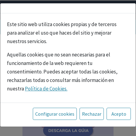
Este sitio web utiliza cookies propias y de terceros
para analizar el uso que haces del sitio y mejorar
nuestros servicios.
Aquellas cookies que no sean necesarias para el
funcionamiento de la web requieren tu
consentimiento. Puedes aceptar todas las cookies,
rechazarlas todas o consultar más información en
nuestra
Política de Cookies.
Toda la información incluida en la Página Web está
referida a productos del mercado español y, por
Configurar cookies
Rechazar
Acepto
tanto, dirigida a profesionales sanitarios legalmente
facultados para prescribir o dispensar medicamentos