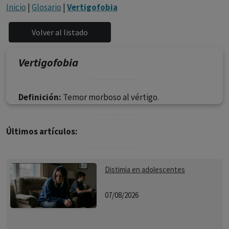
con ejercicio profesional. La información técnica de los
Inicio
|
Glosario
|
Vertigofobia
fármacos se facilita a título meramente informativo,
siendo responsabilidad de los profesionales
facultados prescribir medicamentos y decidir, en cada
caso concreto, el tratamiento más adecuado a las
Vertigofobia
necesidades del paciente.
Definición:
Temor morboso al vértigo.
Últimos artículos:
Distimia en adolescentes
07/08/2026