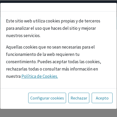
Este sitio web utiliza cookies propias y de terceros
para analizar el uso que haces del sitio y mejorar
nuestros servicios.
Aquellas cookies que no sean necesarias para el
funcionamiento de la web requieren tu
consentimiento. Puedes aceptar todas las cookies,
rechazarlas todas o consultar más información en
nuestra
Política de Cookies.
PUBLICIDAD
Toda la información incluida en la Página Web está
referida a productos del mercado español y, por
Configurar cookies
Rechazar
Acepto
tanto, dirigida a profesionales sanitarios legalmente
facultados para prescribir o dispensar medicamentos