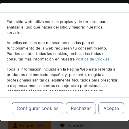
Bienvenid@ a psiquiatria.com
Este sitio web utiliza cookies propias y de terceros para
analizar el uso que haces del sitio y mejorar nuestros
Escribe tu Email
servicios.
Aquellas cookies que no sean necesarias para el
funcionamiento de la web requieren tu consentimiento.
Accede o regístrate con tu email.
Puedes aceptar todas las cookies, rechazarlas todas o
consultar más información en nuestra
Política de Cookies.
PUBLICIDAD
Toda la información incluida en la Página Web está referida a
productos del mercado español y, por tanto, dirigida a
Cancelar
profesionales sanitarios legalmente facultados para prescribir
o dispensar medicamentos con ejercicio profesional. La
información técnica de los fármacos se facilita a título
meramente informativo, siendo responsabilidad de los
profesionales facultados prescribir medicamentos y decidir, en
Actualidad y Artículos
|
Trastornos de
cada caso concreto, el tratamiento más adecuado a las
Configurar cookies
Rechazar
Acepto
necesidades del paciente.
la infancia y adolescencia
Seguir
Favorito
123