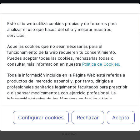
Bienvenid@ a psiquiatria.com
Este sitio web utiliza cookies propias y de terceros para
analizar el uso que haces del sitio y mejorar nuestros
Escribe tu Email
servicios.
Aquellas cookies que no sean necesarias para el
funcionamiento de la web requieren tu consentimiento.
Accede o regístrate con tu email.
Puedes aceptar todas las cookies, rechazarlas todas o
consultar más información en nuestra
Política de Cookies.
Toda la información incluida en la Página Web está referida a
productos del mercado español y, por tanto, dirigida a
Cancelar
profesionales sanitarios legalmente facultados para prescribir
o dispensar medicamentos con ejercicio profesional. La
información técnica de los fármacos se facilita a título
meramente informativo, siendo responsabilidad de los
profesionales facultados prescribir medicamentos y decidir, en
cada caso concreto, el tratamiento más adecuado a las
Configurar cookies
Rechazar
Acepto
necesidades del paciente.
PUBLICIDAD