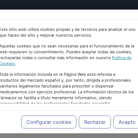
tría
Psicología
Neurociencia
Bienestar
Congreso
Este sitio web utiliza cookies propias y de terceros para analizar el uso
que haces del sitio y mejorar nuestros servicios.
Aquellas cookies que no sean necesarias para el funcionamiento de la
web requieren tu consentimiento. Puedes aceptar todas las cookies,
rechazarlas todas o consultar más información en nuestra
Política de
Cookies.
Toda la información incluida en la Página Web está referida a
productos del mercado español y, por tanto, dirigida a profesionales
sanitarios legalmente facultados para prescribir o dispensar
medicamentos con ejercicio profesional. La información técnica de los
fármacos se facilita a título meramente informativo, siendo
responsabilidad de los profesionales facultados prescribir
medicamentos y decidir, en cada caso concreto, el tratamiento más
adecuado a las necesidades del paciente.
PUBLICIDAD
Configurar cookies
Rechazar
Acepto