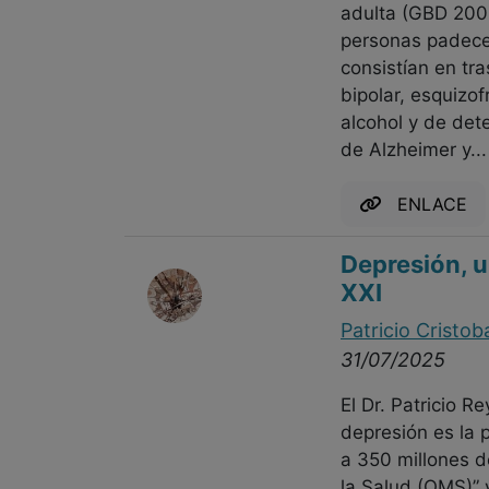
adulta (GBD 200
personas padece
consistían en tra
bipolar, esquizof
alcohol y de det
de Alzheimer y...
ENLACE
Depresión, u
XXI
Patricio Cristob
31/07/2025
El Dr. Patricio 
depresión es la 
a 350 millones d
la Salud (OMS)” 