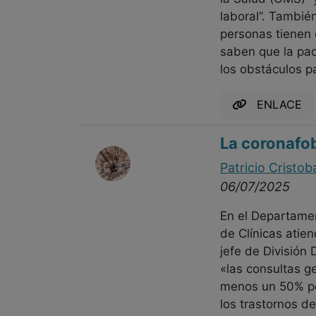
laboral”. Tambié
personas tienen
saben que la pad
los obstáculos pa
ENLACE
La coronafob
Patricio Cristob
06/07/2025
En el Departamen
de Clínicas atie
jefe de División 
«las consultas g
menos un 50% po
los trastornos d