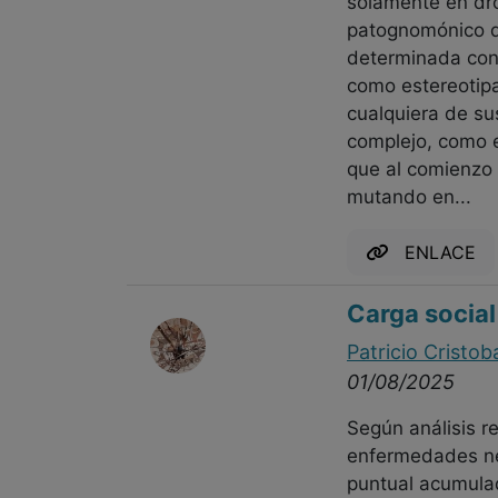
solamente en dro
patognomónico de
determinada cond
como estereotipa
cualquiera de su
complejo, como 
que al comienzo 
mutando en...
ENLACE
Carga social
Patricio Cristob
01/08/2025
Según análisis r
enfermedades neu
puntual acumula