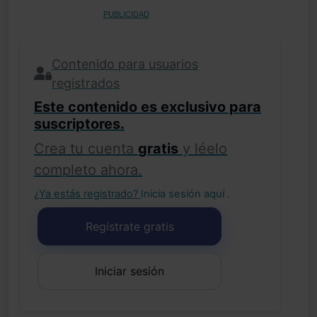
PUBLICIDAD
Contenido para usuarios
registrados
Este contenido es exclusivo para
suscriptores.
Crea tu cuenta
gratis
y léelo
completo ahora.
¿Ya estás registrado?
Inicia sesión aquí
.
Regístrate gratis
Iniciar sesión