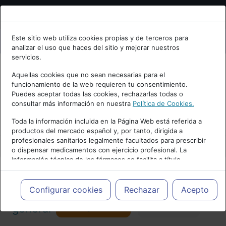
Bienvenid@ a psiquiatria.com
Este sitio web utiliza cookies propias y de terceros para
analizar el uso que haces del sitio y mejorar nuestros
Escribe tu Email
servicios.
Aquellas cookies que no sean necesarias para el
funcionamiento de la web requieren tu consentimiento.
Accede o regístrate con tu email.
Puedes aceptar todas las cookies, rechazarlas todas o
consultar más información en nuestra
Política de Cookies.
PUBLICIDAD
Toda la información incluida en la Página Web está referida a
productos del mercado español y, por tanto, dirigida a
Cancelar
profesionales sanitarios legalmente facultados para prescribir
o dispensar medicamentos con ejercicio profesional. La
información técnica de los fármacos se facilita a título
meramente informativo, siendo responsabilidad de los
profesionales facultados prescribir medicamentos y decidir, en
Actualidad y Artículos
|
Psiquiatría
cada caso concreto, el tratamiento más adecuado a las
Configurar cookies
Rechazar
Acepto
necesidades del paciente.
Seguir
general
Favorito
173