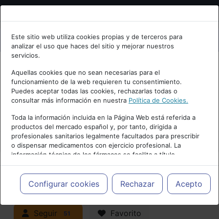
Bienvenid@ a psiquiatria.com
Este sitio web utiliza cookies propias y de terceros para
analizar el uso que haces del sitio y mejorar nuestros
Escribe tu Email
servicios.
Aquellas cookies que no sean necesarias para el
funcionamiento de la web requieren tu consentimiento.
Accede o regístrate con tu email.
Puedes aceptar todas las cookies, rechazarlas todas o
consultar más información en nuestra
Política de Cookies.
PUBLICIDAD
Toda la información incluida en la Página Web está referida a
productos del mercado español y, por tanto, dirigida a
Cancelar
profesionales sanitarios legalmente facultados para prescribir
o dispensar medicamentos con ejercicio profesional. La
información técnica de los fármacos se facilita a título
meramente informativo, siendo responsabilidad de los
profesionales facultados prescribir medicamentos y decidir, en
Actualidad y Artículos
|
cada caso concreto, el tratamiento más adecuado a las
Configurar cookies
Rechazar
Acepto
necesidades del paciente.
Neuropsiquiatría y Neurología
Seguir
Favorito
51