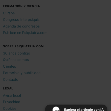
FORMACIÓN Y CIENCIA
Cursos
Congreso Interpsiquis
Agenda de congresos
Publicar en Psiquiatria.com
SOBRE PSIQUIATRIA.COM
30 años contigo
Quiénes somos
Clientes
Patrocinio y publicidad
Contacto
LEGAL
Aviso legal
Privacidad
Cookies
Explora el artículo con IA