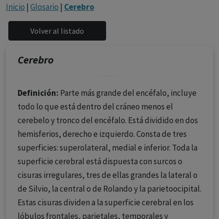
con ejercicio profesional. La información técnica de los
Inicio
|
Glosario
|
Cerebro
fármacos se facilita a título meramente informativo,
siendo responsabilidad de los profesionales
facultados prescribir medicamentos y decidir, en cada
caso concreto, el tratamiento más adecuado a las
Cerebro
necesidades del paciente.
Definición:
Parte más grande del encéfalo, incluye
todo lo que está dentro del cráneo menos el
cerebelo y tronco del encéfalo. Está dividido en dos
hemisferios, derecho e izquierdo. Consta de tres
superficies: superolateral, medial e inferior. Toda la
superficie cerebral está dispuesta con surcos o
cisuras irregulares, tres de ellas grandes la lateral o
de Silvio, la central o de Rolando y la parietoocipital.
Estas cisuras dividen a la superficie cerebral en los
lóbulos frontales, parietales, temporales y