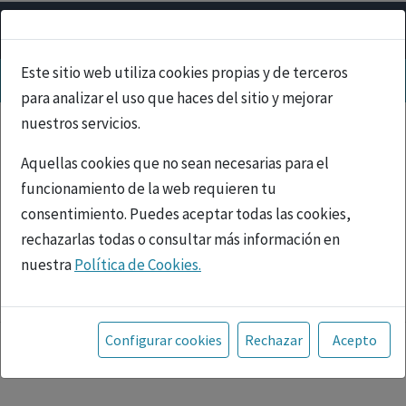
Este sitio web utiliza cookies propias y de terceros
para analizar el uso que haces del sitio y mejorar
nuestros servicios.
Aquellas cookies que no sean necesarias para el
funcionamiento de la web requieren tu
consentimiento. Puedes aceptar todas las cookies,
rechazarlas todas o consultar más información en
nuestra
Política de Cookies.
PUBLICIDAD
Toda la información incluida en la Página Web está
referida a productos del mercado español y, por
Configurar cookies
Rechazar
Acepto
tanto, dirigida a profesionales sanitarios legalmente
facultados para prescribir o dispensar medicamentos