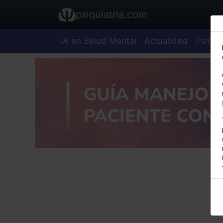
psiquiatria.com
IA en Salud Mental
Actualidad
Psiquia
E
A