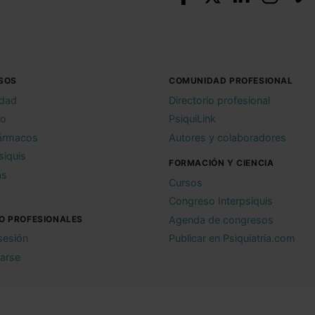
SOS
COMUNIDAD PROFESIONAL
idad
Directorio profesional
io
PsiquiLink
ármacos
Autores y colaboradores
siquis
FORMACIÓN Y CIENCIA
as
Cursos
Congreso Interpsiquis
O PROFESIONALES
Agenda de congresos
 sesión
Publicar en Psiquiatria.com
rarse