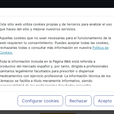
Bienvenid@ a psiquiatria.com
tría
Psicología
Neurociencia
Bienestar
Congreso
Este sitio web utiliza cookies propias y de terceros para analizar el uso
que haces del sitio y mejorar nuestros servicios.
scribe tu Email
Aquellas cookies que no sean necesarias para el funcionamiento de la
web requieren tu consentimiento. Puedes aceptar todas las cookies,
rechazarlas todas o consultar más información en nuestra
Política de
ccede o regístrate con tu email.
Cookies.
Toda la información incluida en la Página Web está referida a
productos del mercado español y, por tanto, dirigida a profesionales
sanitarios legalmente facultados para prescribir o dispensar
Cancelar
medicamentos con ejercicio profesional. La información técnica de los
PUBLICIDAD
fármacos se facilita a título meramente informativo, siendo
responsabilidad de los profesionales facultados prescribir
medicamentos y decidir, en cada caso concreto, el tratamiento más
adecuado a las necesidades del paciente.
Configurar cookies
Rechazar
Acepto