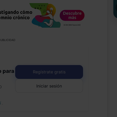
UBLICIDAD
o para
Regístrate gratis
Iniciar sesión
o
uí
.