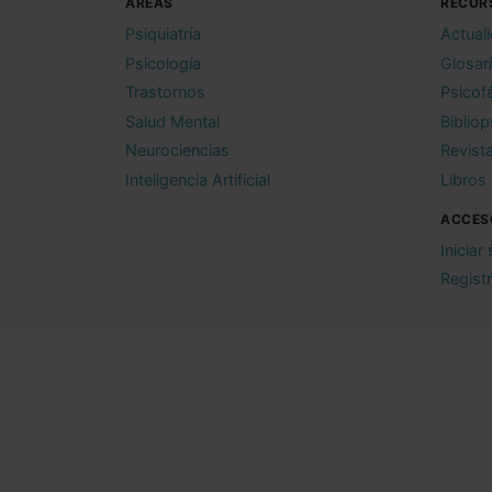
ÁREAS
RECUR
Psiquiatría
Actual
Psicología
Glosar
Trastornos
Psicof
Salud Mental
Bibliop
Neurociencias
Revist
Inteligencia Artificial
Libros
ACCES
Iniciar
Regist