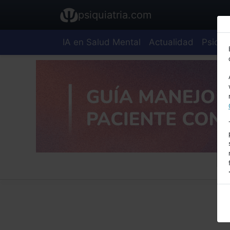
psiquiatria.com
IA en Salud Mental
Actualidad
Psiquia
E
A