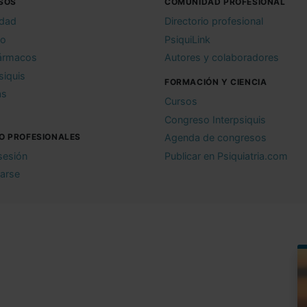
SOS
COMUNIDAD PROFESIONAL
idad
Directorio profesional
io
PsiquiLink
ármacos
Autores y colaboradores
siquis
FORMACIÓN Y CIENCIA
as
Cursos
Congreso Interpsiquis
O PROFESIONALES
Agenda de congresos
 sesión
Publicar en Psiquiatria.com
rarse