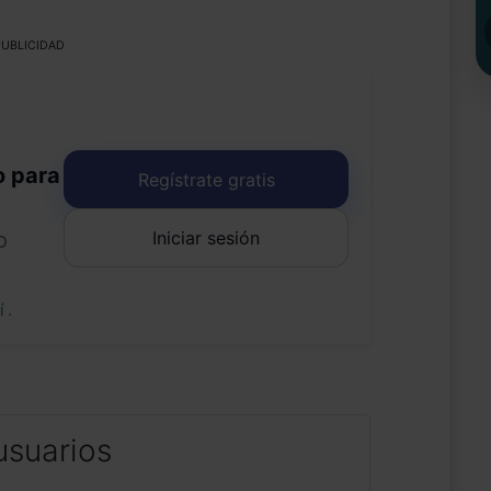
UBLICIDAD
o para
Regístrate gratis
Iniciar sesión
o
uí
.
usuarios