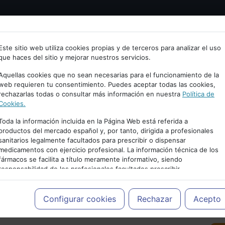
Bienvenid@ a psiquiatria.com
tría
Psicología
Neurociencia
Bienestar
Congreso
Este sitio web utiliza cookies propias y de terceros para analizar el uso
que haces del sitio y mejorar nuestros servicios.
scribe tu Email
Aquellas cookies que no sean necesarias para el funcionamiento de la
web requieren tu consentimiento. Puedes aceptar todas las cookies,
rechazarlas todas o consultar más información en nuestra
Política de
ccede o regístrate con tu email.
Cookies.
Toda la información incluida en la Página Web está referida a
productos del mercado español y, por tanto, dirigida a profesionales
sanitarios legalmente facultados para prescribir o dispensar
Cancelar
medicamentos con ejercicio profesional. La información técnica de los
PUBLICIDAD
fármacos se facilita a título meramente informativo, siendo
responsabilidad de los profesionales facultados prescribir
medicamentos y decidir, en cada caso concreto, el tratamiento más
adecuado a las necesidades del paciente.
Configurar cookies
Rechazar
Acepto