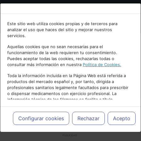
Bienvenid@ a psiquiatria.com
Este sitio web utiliza cookies propias y de terceros para
analizar el uso que haces del sitio y mejorar nuestros
Escribe tu Email
servicios.
Aquellas cookies que no sean necesarias para el
funcionamiento de la web requieren tu consentimiento.
Accede o regístrate con tu email.
Puedes aceptar todas las cookies, rechazarlas todas o
consultar más información en nuestra
Política de Cookies.
Toda la información incluida en la Página Web está referida a
productos del mercado español y, por tanto, dirigida a
Cancelar
profesionales sanitarios legalmente facultados para prescribir
o dispensar medicamentos con ejercicio profesional. La
información técnica de los fármacos se facilita a título
meramente informativo, siendo responsabilidad de los
profesionales facultados prescribir medicamentos y decidir, en
cada caso concreto, el tratamiento más adecuado a las
Configurar cookies
Rechazar
Acepto
necesidades del paciente.
PUBLICIDAD