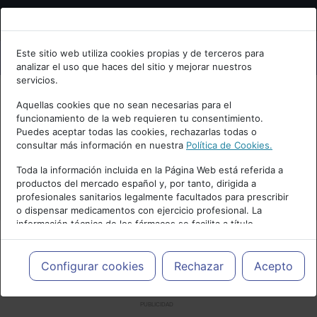
Bienvenid@ a psiquiatria.com
Este sitio web utiliza cookies propias y de terceros para
analizar el uso que haces del sitio y mejorar nuestros
Escribe tu Email
servicios.
Aquellas cookies que no sean necesarias para el
funcionamiento de la web requieren tu consentimiento.
Accede o regístrate con tu email.
Puedes aceptar todas las cookies, rechazarlas todas o
consultar más información en nuestra
Política de Cookies.
Toda la información incluida en la Página Web está referida a
productos del mercado español y, por tanto, dirigida a
Cancelar
profesionales sanitarios legalmente facultados para prescribir
o dispensar medicamentos con ejercicio profesional. La
información técnica de los fármacos se facilita a título
meramente informativo, siendo responsabilidad de los
profesionales facultados prescribir medicamentos y decidir, en
cada caso concreto, el tratamiento más adecuado a las
Configurar cookies
Rechazar
Acepto
necesidades del paciente.
PUBLICIDAD