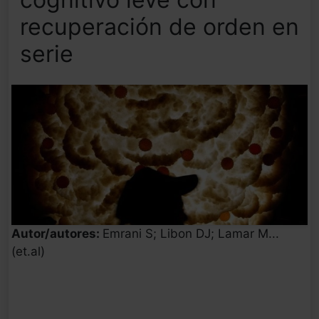
recuperación de orden en
serie
Autor/autores:
Emrani S; Libon DJ; Lamar M...
(et.al)