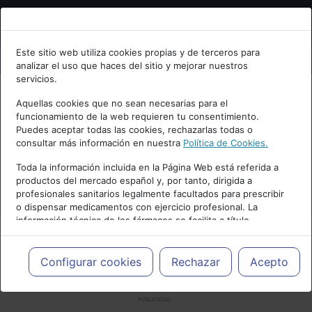
Bienvenid@ a psiquiatria.com
Este sitio web utiliza cookies propias y de terceros para
analizar el uso que haces del sitio y mejorar nuestros
Escribe tu Email
servicios.
Aquellas cookies que no sean necesarias para el
funcionamiento de la web requieren tu consentimiento.
Accede o regístrate con tu email.
Puedes aceptar todas las cookies, rechazarlas todas o
consultar más información en nuestra
Política de Cookies.
Toda la información incluida en la Página Web está referida a
productos del mercado español y, por tanto, dirigida a
Cancelar
profesionales sanitarios legalmente facultados para prescribir
o dispensar medicamentos con ejercicio profesional. La
información técnica de los fármacos se facilita a título
meramente informativo, siendo responsabilidad de los
profesionales facultados prescribir medicamentos y decidir, en
cada caso concreto, el tratamiento más adecuado a las
Configurar cookies
Rechazar
Acepto
necesidades del paciente.
PUBLICIDAD