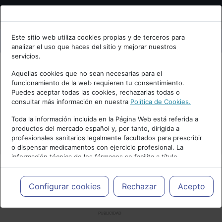
Bienvenid@ a psiquiatria.com
Este sitio web utiliza cookies propias y de terceros para
analizar el uso que haces del sitio y mejorar nuestros
Escribe tu Email
servicios.
Aquellas cookies que no sean necesarias para el
funcionamiento de la web requieren tu consentimiento.
Accede o regístrate con tu email.
Puedes aceptar todas las cookies, rechazarlas todas o
consultar más información en nuestra
Política de Cookies.
Toda la información incluida en la Página Web está referida a
productos del mercado español y, por tanto, dirigida a
Cancelar
profesionales sanitarios legalmente facultados para prescribir
o dispensar medicamentos con ejercicio profesional. La
información técnica de los fármacos se facilita a título
meramente informativo, siendo responsabilidad de los
profesionales facultados prescribir medicamentos y decidir, en
cada caso concreto, el tratamiento más adecuado a las
Configurar cookies
Rechazar
Acepto
necesidades del paciente.
PUBLICIDAD