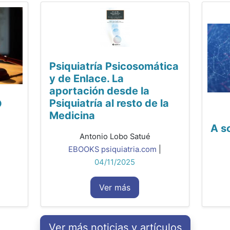
Psiquiatría Psicosomática
y de Enlace. La
aportación desde la
Psiquiatría al resto de la
O
Medicina
A s
Antonio Lobo Satué
EBOOKS psiquiatria.com
|
04/11/2025
Ver más
Ver más noticias y artículos