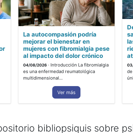
D
La autocompasión podría
s
mejorar el bienestar en
la
or
mujeres con fibromialgia pese
ri
al impacto del dolor crónico
a
· Introducción La fibromialgia
04/08/2026
03
es una enfermedad reumatológica
de
multidimensional...
ún
Ver más
positorio bibliopsiquis sobre ps