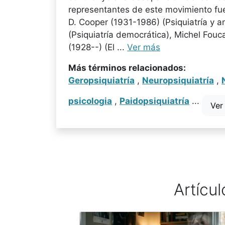
representantes de este movimiento fuer
D. Cooper (1931-1986) (Psiquiatría y an
(Psiquiatría democrática), Michel Fou
(1928--) (El ...
Ver más
Más términos relacionados:
Geropsiquiatría
,
Neuropsiquiatría
,
psicologia
,
Paidopsiquiatría
...
Ver
Artícul