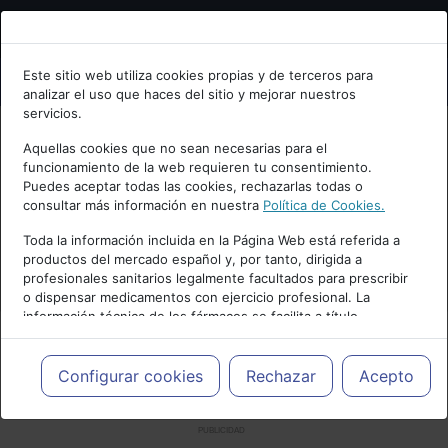
Bienvenid@ a psiquiatria.com
Este sitio web utiliza cookies propias y de terceros para
analizar el uso que haces del sitio y mejorar nuestros
Escribe tu Email
servicios.
Aquellas cookies que no sean necesarias para el
funcionamiento de la web requieren tu consentimiento.
Accede o regístrate con tu email.
Puedes aceptar todas las cookies, rechazarlas todas o
consultar más información en nuestra
Política de Cookies.
Toda la información incluida en la Página Web está referida a
productos del mercado español y, por tanto, dirigida a
Cancelar
profesionales sanitarios legalmente facultados para prescribir
o dispensar medicamentos con ejercicio profesional. La
información técnica de los fármacos se facilita a título
meramente informativo, siendo responsabilidad de los
profesionales facultados prescribir medicamentos y decidir, en
cada caso concreto, el tratamiento más adecuado a las
Configurar cookies
Rechazar
Acepto
necesidades del paciente.
PUBLICIDAD