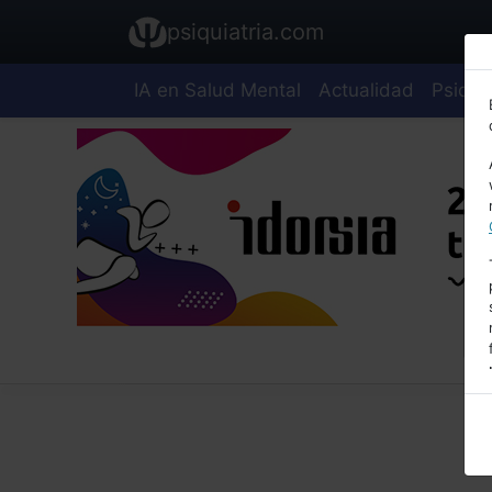
psiquiatria.com
IA en Salud Mental
Actualidad
Psiquia
E
A