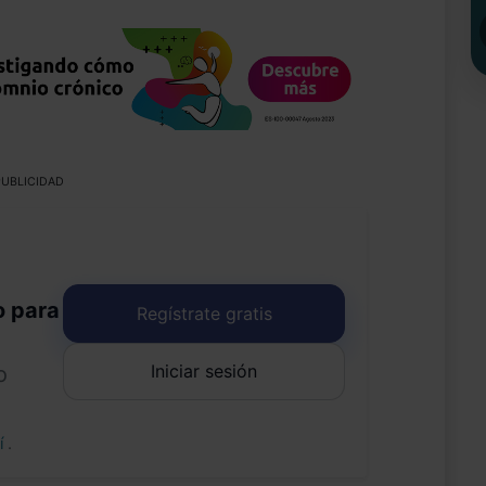
UBLICIDAD
o para
Regístrate gratis
Iniciar sesión
o
uí
.