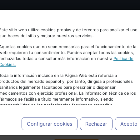
Bienvenid@ a psiquiatria.com
tría
Psicología
Neurociencia
Bienestar
Congreso
Este sitio web utiliza cookies propias y de terceros para analizar el uso
que haces del sitio y mejorar nuestros servicios.
scribe tu Email
Aquellas cookies que no sean necesarias para el funcionamiento de la
web requieren tu consentimiento. Puedes aceptar todas las cookies,
rechazarlas todas o consultar más información en nuestra
Política de
ccede o regístrate con tu email.
Cookies.
Toda la información incluida en la Página Web está referida a
productos del mercado español y, por tanto, dirigida a profesionales
sanitarios legalmente facultados para prescribir o dispensar
Cancelar
medicamentos con ejercicio profesional. La información técnica de los
PUBLICIDAD
fármacos se facilita a título meramente informativo, siendo
responsabilidad de los profesionales facultados prescribir
medicamentos y decidir, en cada caso concreto, el tratamiento más
adecuado a las necesidades del paciente.
Configurar cookies
Rechazar
Acepto