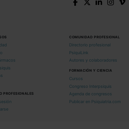
SOS
COMUNIDAD PROFESIONAL
idad
Directorio profesional
io
PsiquiLink
ármacos
Autores y colaboradores
siquis
FORMACIÓN Y CIENCIA
as
Cursos
Congreso Interpsiquis
O PROFESIONALES
Agenda de congresos
 sesión
Publicar en Psiquiatria.com
rarse