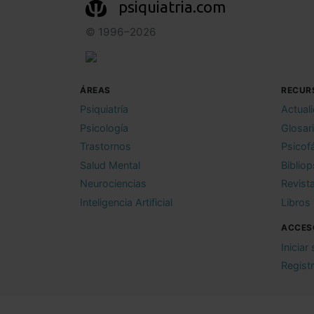
psiquiatria.com
© 1996–2026
ÁREAS
RECUR
Psiquiatría
Actual
Psicología
Glosar
Trastornos
Psicof
Salud Mental
Bibliop
Neurociencias
Revist
Inteligencia Artificial
Libros
ACCES
Iniciar
Regist