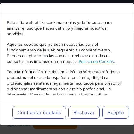
Bienvenid@ a psiquiatria.com
Este sitio web utiliza cookies propias y de terceros para
analizar el uso que haces del sitio y mejorar nuestros
Escribe tu Email
servicios.
Aquellas cookies que no sean necesarias para el
funcionamiento de la web requieren tu consentimiento.
Accede o regístrate con tu email.
Puedes aceptar todas las cookies, rechazarlas todas o
consultar más información en nuestra
Política de Cookies.
PUBLICIDAD
Toda la información incluida en la Página Web está referida a
productos del mercado español y, por tanto, dirigida a
Cancelar
profesionales sanitarios legalmente facultados para prescribir
o dispensar medicamentos con ejercicio profesional. La
información técnica de los fármacos se facilita a título
meramente informativo, siendo responsabilidad de los
profesionales facultados prescribir medicamentos y decidir, en
Actualidad y Artículos
|
Psiquiatría
cada caso concreto, el tratamiento más adecuado a las
Configurar cookies
Rechazar
Acepto
necesidades del paciente.
Seguir
general
Favorito
173