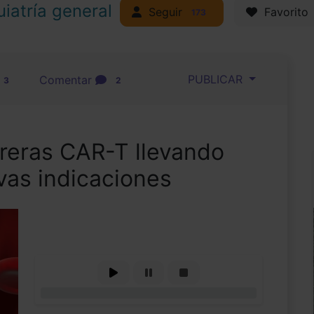
uiatría general
Seguir
Favorito
173
PUBLICAR
Comentar
3
2
rreras CAR-T llevando
vas indicaciones
0%