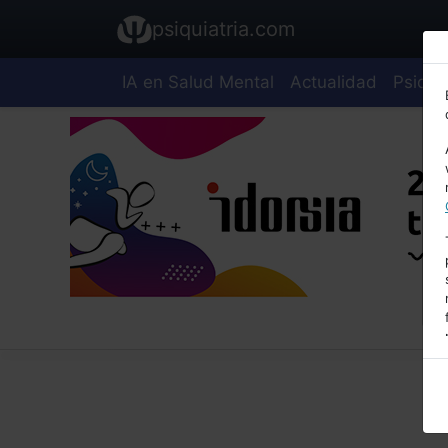
psiquiatria.com
IA en Salud Mental
Actualidad
Psiquia
E
A