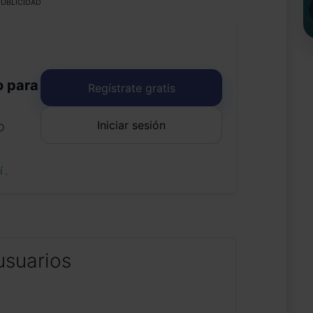
UBLICIDAD
o para
Regístrate gratis
Iniciar sesión
o
uí
.
usuarios