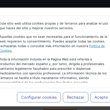
Bienvenid@ a psiquiatria.com
tría
Psicología
Neurociencia
Bienestar
Congreso
Este sitio web utiliza cookies propias y de terceros para analizar el uso
que haces del sitio y mejorar nuestros servicios.
scribe tu Email
Aquellas cookies que no sean necesarias para el funcionamiento de la
web requieren tu consentimiento. Puedes aceptar todas las cookies,
rechazarlas todas o consultar más información en nuestra
Política de
ccede o regístrate con tu email.
Cookies.
Toda la información incluida en la Página Web está referida a
productos del mercado español y, por tanto, dirigida a profesionales
sanitarios legalmente facultados para prescribir o dispensar
Cancelar
medicamentos con ejercicio profesional. La información técnica de los
PUBLICIDAD
fármacos se facilita a título meramente informativo, siendo
responsabilidad de los profesionales facultados prescribir
medicamentos y decidir, en cada caso concreto, el tratamiento más
adecuado a las necesidades del paciente.
Configurar cookies
Rechazar
Acepto