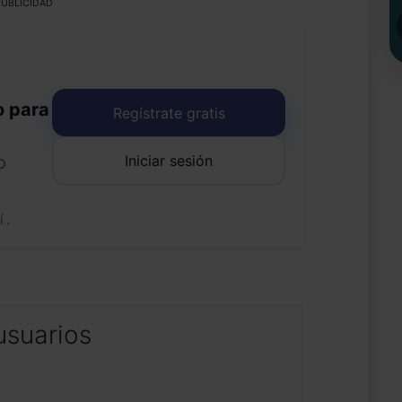
UBLICIDAD
o para
Regístrate gratis
Iniciar sesión
o
uí
.
usuarios