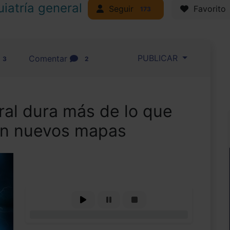
uiatría general
Seguir
Favorito
173
PUBLICAR
Comentar
3
2
bral dura más de lo que
an nuevos mapas
0%