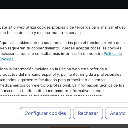
Bienvenid@ a psiquiatria.com
tría
Psicología
Neurociencia
Bienestar
Congreso
Este sitio web utiliza cookies propias y de terceros para analizar el uso
que haces del sitio y mejorar nuestros servicios.
scribe tu Email
Aquellas cookies que no sean necesarias para el funcionamiento de la
web requieren tu consentimiento. Puedes aceptar todas las cookies,
rechazarlas todas o consultar más información en nuestra
Política de
ccede o regístrate con tu email.
Cookies.
Toda la información incluida en la Página Web está referida a
productos del mercado español y, por tanto, dirigida a profesionales
sanitarios legalmente facultados para prescribir o dispensar
Cancelar
medicamentos con ejercicio profesional. La información técnica de los
PUBLICIDAD
fármacos se facilita a título meramente informativo, siendo
responsabilidad de los profesionales facultados prescribir
medicamentos y decidir, en cada caso concreto, el tratamiento más
adecuado a las necesidades del paciente.
Configurar cookies
Rechazar
Acepto