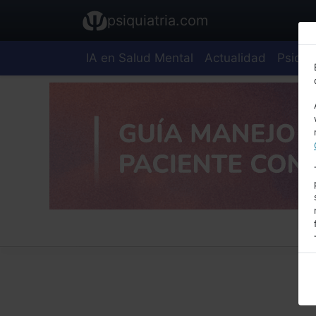
psiquiatria.com
IA en Salud Mental
Actualidad
Psiquia
E
A