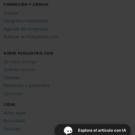
FORMACIÓN Y CIENCIA
Cursos
Congreso Interpsiquis
Agenda de congresos
Publicar en Psiquiatria.com
SOBRE PSIQUIATRIA.COM
30 años contigo
Quiénes somos
Clientes
Patrocinio y publicidad
Contacto
LEGAL
Aviso legal
Privacidad
Cookies
Explora el artículo con IA