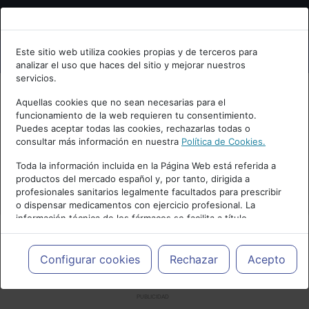
Bienvenid@ a psiquiatria.com
Este sitio web utiliza cookies propias y de terceros para
analizar el uso que haces del sitio y mejorar nuestros
Escribe tu Email
servicios.
Aquellas cookies que no sean necesarias para el
funcionamiento de la web requieren tu consentimiento.
Accede o regístrate con tu email.
Puedes aceptar todas las cookies, rechazarlas todas o
consultar más información en nuestra
Política de Cookies.
Toda la información incluida en la Página Web está referida a
productos del mercado español y, por tanto, dirigida a
Cancelar
profesionales sanitarios legalmente facultados para prescribir
o dispensar medicamentos con ejercicio profesional. La
información técnica de los fármacos se facilita a título
meramente informativo, siendo responsabilidad de los
profesionales facultados prescribir medicamentos y decidir, en
cada caso concreto, el tratamiento más adecuado a las
Configurar cookies
Rechazar
Acepto
necesidades del paciente.
PUBLICIDAD