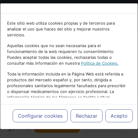
Bienvenid@ a psiquiatria.com
Este sitio web utiliza cookies propias y de terceros para
analizar el uso que haces del sitio y mejorar nuestros
Escribe tu Email
servicios.
Aquellas cookies que no sean necesarias para el
funcionamiento de la web requieren tu consentimiento.
Accede o regístrate con tu email.
Puedes aceptar todas las cookies, rechazarlas todas o
consultar más información en nuestra
Política de Cookies.
PUBLICIDAD
Toda la información incluida en la Página Web está referida a
productos del mercado español y, por tanto, dirigida a
Cancelar
profesionales sanitarios legalmente facultados para prescribir
o dispensar medicamentos con ejercicio profesional. La
información técnica de los fármacos se facilita a título
meramente informativo, siendo responsabilidad de los
profesionales facultados prescribir medicamentos y decidir, en
Actualidad y Artículos
|
Psiquiatría
cada caso concreto, el tratamiento más adecuado a las
Configurar cookies
Rechazar
Acepto
necesidades del paciente.
Seguir
general
Favorito
173